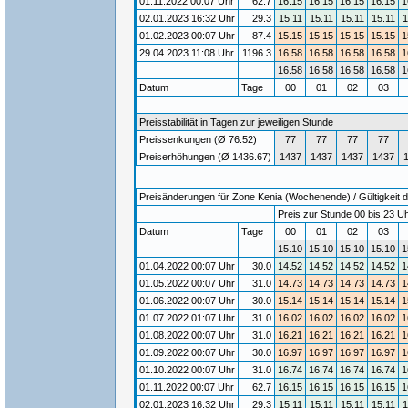
01.11.2022 00:07 Uhr
62.7
16.15
16.15
16.15
16.15
1
02.01.2023 16:32 Uhr
29.3
15.11
15.11
15.11
15.11
1
01.02.2023 00:07 Uhr
87.4
15.15
15.15
15.15
15.15
1
29.04.2023 11:08 Uhr
1196.3
16.58
16.58
16.58
16.58
1
16.58
16.58
16.58
16.58
1
Datum
Tage
00
01
02
03
Preisstabilität in Tagen zur jeweiligen Stunde
Preissenkungen (Ø 76.52)
77
77
77
77
Preiserhöhungen (Ø 1436.67)
1437
1437
1437
1437
Preisänderungen für Zone Kenia (Wochenende) / Gültigkeit d
Preis zur Stunde 00 bis 23 Uh
Datum
Tage
00
01
02
03
15.10
15.10
15.10
15.10
1
01.04.2022 00:07 Uhr
30.0
14.52
14.52
14.52
14.52
1
01.05.2022 00:07 Uhr
31.0
14.73
14.73
14.73
14.73
1
01.06.2022 00:07 Uhr
30.0
15.14
15.14
15.14
15.14
1
01.07.2022 01:07 Uhr
31.0
16.02
16.02
16.02
16.02
1
01.08.2022 00:07 Uhr
31.0
16.21
16.21
16.21
16.21
1
01.09.2022 00:07 Uhr
30.0
16.97
16.97
16.97
16.97
1
01.10.2022 00:07 Uhr
31.0
16.74
16.74
16.74
16.74
1
01.11.2022 00:07 Uhr
62.7
16.15
16.15
16.15
16.15
1
02.01.2023 16:32 Uhr
29.3
15.11
15.11
15.11
15.11
1