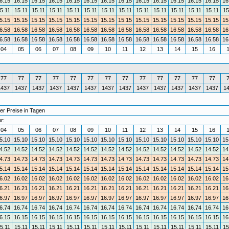
6.15
16.15
16.15
16.15
16.15
16.15
16.15
16.15
16.15
16.15
16.15
16.15
16.15
16
5.11
15.11
15.11
15.11
15.11
15.11
15.11
15.11
15.11
15.11
15.11
15.11
15.11
15
5.15
15.15
15.15
15.15
15.15
15.15
15.15
15.15
15.15
15.15
15.15
15.15
15.15
15
6.58
16.58
16.58
16.58
16.58
16.58
16.58
16.58
16.58
16.58
16.58
16.58
16.58
16
6.58
16.58
16.58
16.58
16.58
16.58
16.58
16.58
16.58
16.58
16.58
16.58
16.58
16
04
05
06
07
08
09
10
11
12
13
14
15
16
77
77
77
77
77
77
77
77
77
77
77
77
77
1437
1437
1437
1437
1437
1437
1437
1437
1437
1437
1437
1437
1437
1
er Preise in Tagen
r:
04
05
06
07
08
09
10
11
12
13
14
15
16
5.10
15.10
15.10
15.10
15.10
15.10
15.10
15.10
15.10
15.10
15.10
15.10
15.10
15
4.52
14.52
14.52
14.52
14.52
14.52
14.52
14.52
14.52
14.52
14.52
14.52
14.52
14
4.73
14.73
14.73
14.73
14.73
14.73
14.73
14.73
14.73
14.73
14.73
14.73
14.73
14
5.14
15.14
15.14
15.14
15.14
15.14
15.14
15.14
15.14
15.14
15.14
15.14
15.14
15
6.02
16.02
16.02
16.02
16.02
16.02
16.02
16.02
16.02
16.02
16.02
16.02
16.02
16
6.21
16.21
16.21
16.21
16.21
16.21
16.21
16.21
16.21
16.21
16.21
16.21
16.21
16
6.97
16.97
16.97
16.97
16.97
16.97
16.97
16.97
16.97
16.97
16.97
16.97
16.97
16
6.74
16.74
16.74
16.74
16.74
16.74
16.74
16.74
16.74
16.74
16.74
16.74
16.74
16
6.15
16.15
16.15
16.15
16.15
16.15
16.15
16.15
16.15
16.15
16.15
16.15
16.15
16
5.11
15.11
15.11
15.11
15.11
15.11
15.11
15.11
15.11
15.11
15.11
15.11
15.11
15