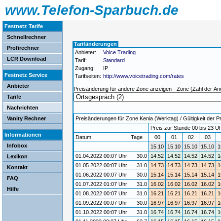
www.Telefon-Sparbuch.de
Festnetz Tarife
Schnellrechner
Tarifänderungen
Profirechner
Anbieter:
Voice Trading
LCR Download
Tarif:
Standard
Zugang:
IP
Festnetz Service
Tarifseiten:
http://www.voicetrading.com/rates
Anbieter
Preisänderung für andere Zone anzeigen - Zone (Zahl der Än
Tarife
Nachrichten
Vanity Rechner
Preisänderungen für Zone Kenia (Werktag) / Gültigkeit der P
Preis zur Stunde 00 bis 23 Uh
Informationen
Datum
Tage
00
01
02
03
Infobox
15.10
15.10
15.10
15.10
1
01.04.2022 00:07 Uhr
30.0
14.52
14.52
14.52
14.52
1
Lexikon
01.05.2022 00:07 Uhr
31.0
14.73
14.73
14.73
14.73
1
Kontakt
01.06.2022 00:07 Uhr
30.0
15.14
15.14
15.14
15.14
1
FAQ
01.07.2022 01:07 Uhr
31.0
16.02
16.02
16.02
16.02
1
Hilfe
01.08.2022 00:07 Uhr
31.0
16.21
16.21
16.21
16.21
1
01.09.2022 00:07 Uhr
30.0
16.97
16.97
16.97
16.97
1
01.10.2022 00:07 Uhr
31.0
16.74
16.74
16.74
16.74
1