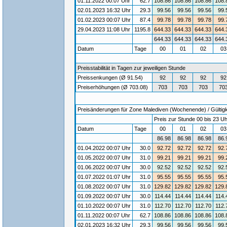
01.11.2022 00:07 Uhr
62.7
108.86
108.86
108.86
108.
02.01.2023 16:32 Uhr
29.3
99.56
99.56
99.56
99.
01.02.2023 00:07 Uhr
87.4
99.78
99.78
99.78
99.
29.04.2023 11:08 Uhr
1195.8
644.33
644.33
644.33
644.
644.33
644.33
644.33
644.
Datum
Tage
00
01
02
0
Preisstabilität in Tagen zur jeweiligen Stunde
Preissenkungen (Ø 91.54)
92
92
92
92
Preiserhöhungen (Ø 703.08)
703
703
703
70
Preisänderungen für Zone Malediven (Wochenende) / Gültigke
Preis zur Stunde 00 bis 23 Uh
Datum
Tage
00
01
02
0
86.98
86.98
86.98
86.
01.04.2022 00:07 Uhr
30.0
92.72
92.72
92.72
92.
01.05.2022 00:07 Uhr
31.0
99.21
99.21
99.21
99.
01.06.2022 00:07 Uhr
30.0
92.52
92.52
92.52
92.
01.07.2022 01:07 Uhr
31.0
95.55
95.55
95.55
95.
01.08.2022 00:07 Uhr
31.0
129.82
129.82
129.82
129.
01.09.2022 00:07 Uhr
30.0
114.44
114.44
114.44
114.
01.10.2022 00:07 Uhr
31.0
112.70
112.70
112.70
112.
01.11.2022 00:07 Uhr
62.7
108.86
108.86
108.86
108.
02.01.2023 16:32 Uhr
29.3
99.56
99.56
99.56
99.