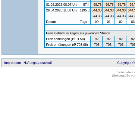
01.02.2023 00:07 Uhr
87.4
99.78
99.78
99.78
99.
29.04.2023 11:08 Uhr
1195.8
644.33
644.33
644.33
644.
644.33
644.33
644.33
644.
Datum
Tage
00
01
02
0
Preisstabilität in Tagen zur jeweiligen Stunde
Preissenkungen (Ø 91.54)
92
92
92
92
Preiserhöhungen (Ø 703.08)
703
703
703
70
Impressum
|
Haftungsausschluß
Copyright ©
Seiteninhalt
(Seitengröße vo