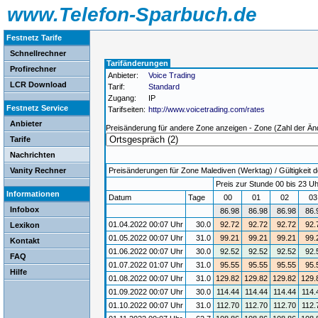
www.Telefon-Sparbuch.de
Festnetz Tarife
Schnellrechner
Tarifänderungen
Profirechner
Anbieter:
Voice Trading
LCR Download
Tarif:
Standard
Zugang:
IP
Festnetz Service
Tarifseiten:
http://www.voicetrading.com/rates
Anbieter
Preisänderung für andere Zone anzeigen - Zone (Zahl der Än
Tarife
Nachrichten
Vanity Rechner
Preisänderungen für Zone Malediven (Werktag) / Gültigkeit d
Preis zur Stunde 00 bis 23 Uh
Informationen
Datum
Tage
00
01
02
0
Infobox
86.98
86.98
86.98
86.
01.04.2022 00:07 Uhr
30.0
92.72
92.72
92.72
92.
Lexikon
01.05.2022 00:07 Uhr
31.0
99.21
99.21
99.21
99.
Kontakt
01.06.2022 00:07 Uhr
30.0
92.52
92.52
92.52
92.
FAQ
01.07.2022 01:07 Uhr
31.0
95.55
95.55
95.55
95.
Hilfe
01.08.2022 00:07 Uhr
31.0
129.82
129.82
129.82
129.
01.09.2022 00:07 Uhr
30.0
114.44
114.44
114.44
114.
01.10.2022 00:07 Uhr
31.0
112.70
112.70
112.70
112.