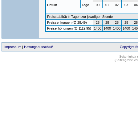
Datum
Tage
00
01
02
03
0
Preisstabilität in Tagen zur jeweiligen Stunde
Preissenkungen (Ø 28.49)
28
28
28
28
28
Preiserhöhungen (Ø 1112.95)
1400
1400
1400
1400
140
Impressum
|
Haftungsausschluß
Copyright ©
Seiteninhalt
(Seitengröße vo