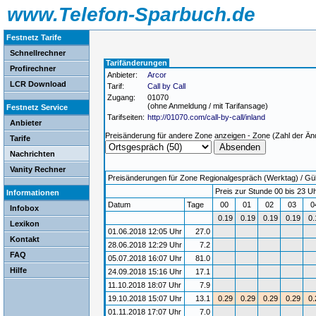
www.Telefon-Sparbuch.de
Festnetz Tarife
Schnellrechner
Tarifänderungen
Profirechner
Anbieter:
Arcor
LCR Download
Tarif:
Call by Call
Zugang:
01070
(ohne Anmeldung / mit Tarifansage)
Festnetz Service
Tarifseiten:
http://01070.com/call-by-call/inland
Anbieter
Preisänderung für andere Zone anzeigen - Zone (Zahl der Än
Tarife
Nachrichten
Vanity Rechner
Preisänderungen für Zone Regionalgespräch (Werktag) / Gült
Preis zur Stunde 00 bis 23 Uh
Informationen
Datum
Tage
00
01
02
03
0
Infobox
0.19
0.19
0.19
0.19
0.
Lexikon
01.06.2018 12:05 Uhr
27.0
Kontakt
28.06.2018 12:29 Uhr
7.2
FAQ
05.07.2018 16:07 Uhr
81.0
Hilfe
24.09.2018 15:16 Uhr
17.1
11.10.2018 18:07 Uhr
7.9
19.10.2018 15:07 Uhr
13.1
0.29
0.29
0.29
0.29
0.
01.11.2018 17:07 Uhr
7.0