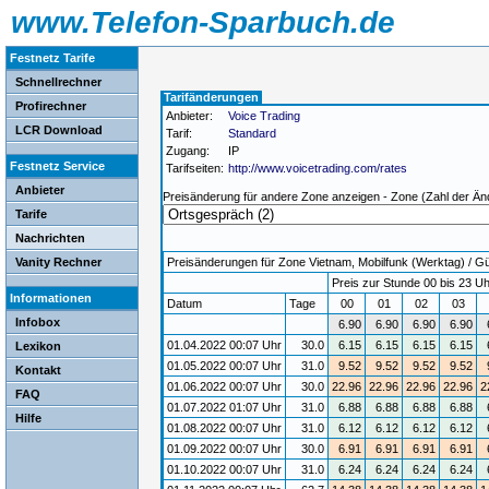
www.Telefon-Sparbuch.de
Festnetz Tarife
Schnellrechner
Tarifänderungen
Profirechner
Anbieter:
Voice Trading
LCR Download
Tarif:
Standard
Zugang:
IP
Festnetz Service
Tarifseiten:
http://www.voicetrading.com/rates
Anbieter
Preisänderung für andere Zone anzeigen - Zone (Zahl der Än
Tarife
Nachrichten
Vanity Rechner
Preisänderungen für Zone Vietnam, Mobilfunk (Werktag) / Gül
Preis zur Stunde 00 bis 23 Uh
Informationen
Datum
Tage
00
01
02
03
Infobox
6.90
6.90
6.90
6.90
01.04.2022 00:07 Uhr
30.0
6.15
6.15
6.15
6.15
Lexikon
01.05.2022 00:07 Uhr
31.0
9.52
9.52
9.52
9.52
Kontakt
01.06.2022 00:07 Uhr
30.0
22.96
22.96
22.96
22.96
2
FAQ
01.07.2022 01:07 Uhr
31.0
6.88
6.88
6.88
6.88
Hilfe
01.08.2022 00:07 Uhr
31.0
6.12
6.12
6.12
6.12
01.09.2022 00:07 Uhr
30.0
6.91
6.91
6.91
6.91
01.10.2022 00:07 Uhr
31.0
6.24
6.24
6.24
6.24