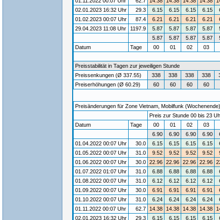
01.11.2022 00:07 Uhr
62.7
14.38
14.38
14.38
14.38
1
02.01.2023 16:32 Uhr
29.3
6.15
6.15
6.15
6.15
01.02.2023 00:07 Uhr
87.4
6.21
6.21
6.21
6.21
29.04.2023 11:08 Uhr
1197.9
5.87
5.87
5.87
5.87
5.87
5.87
5.87
5.87
Datum
Tage
00
01
02
03
Preisstabilität in Tagen zur jeweiligen Stunde
Preissenkungen (Ø 337.55)
338
338
338
338
Preiserhöhungen (Ø 60.29)
60
60
60
60
Preisänderungen für Zone Vietnam, Mobilfunk (Wochenende) /
Preis zur Stunde 00 bis 23 Uh
Datum
Tage
00
01
02
03
6.90
6.90
6.90
6.90
01.04.2022 00:07 Uhr
30.0
6.15
6.15
6.15
6.15
01.05.2022 00:07 Uhr
31.0
9.52
9.52
9.52
9.52
01.06.2022 00:07 Uhr
30.0
22.96
22.96
22.96
22.96
2
01.07.2022 01:07 Uhr
31.0
6.88
6.88
6.88
6.88
01.08.2022 00:07 Uhr
31.0
6.12
6.12
6.12
6.12
01.09.2022 00:07 Uhr
30.0
6.91
6.91
6.91
6.91
01.10.2022 00:07 Uhr
31.0
6.24
6.24
6.24
6.24
01.11.2022 00:07 Uhr
62.7
14.38
14.38
14.38
14.38
1
02.01.2023 16:32 Uhr
29.3
6.15
6.15
6.15
6.15