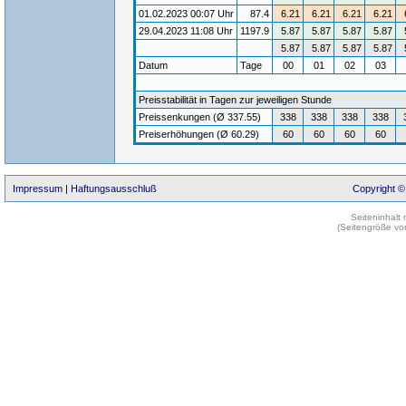
01.02.2023 00:07 Uhr
87.4
6.21
6.21
6.21
6.21
29.04.2023 11:08 Uhr
1197.9
5.87
5.87
5.87
5.87
5.87
5.87
5.87
5.87
Datum
Tage
00
01
02
03
Preisstabilität in Tagen zur jeweiligen Stunde
Preissenkungen (Ø 337.55)
338
338
338
338
Preiserhöhungen (Ø 60.29)
60
60
60
60
Impressum
|
Haftungsausschluß
Copyright ©
Seiteninhalt
(Seitengröße vo