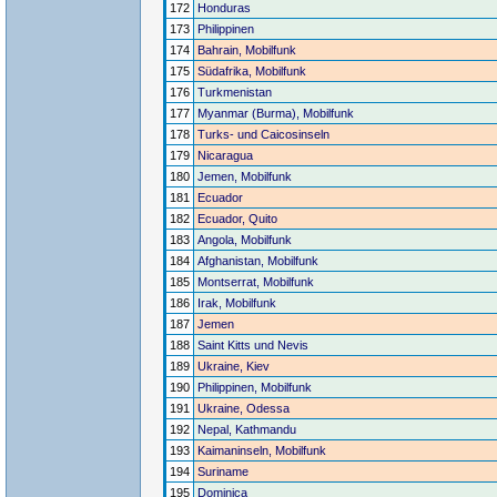
172
Honduras
173
Philippinen
174
Bahrain, Mobilfunk
175
Südafrika, Mobilfunk
176
Turkmenistan
177
Myanmar (Burma), Mobilfunk
178
Turks- und Caicosinseln
179
Nicaragua
180
Jemen, Mobilfunk
181
Ecuador
182
Ecuador, Quito
183
Angola, Mobilfunk
184
Afghanistan, Mobilfunk
185
Montserrat, Mobilfunk
186
Irak, Mobilfunk
187
Jemen
188
Saint Kitts und Nevis
189
Ukraine, Kiev
190
Philippinen, Mobilfunk
191
Ukraine, Odessa
192
Nepal, Kathmandu
193
Kaimaninseln, Mobilfunk
194
Suriname
195
Dominica