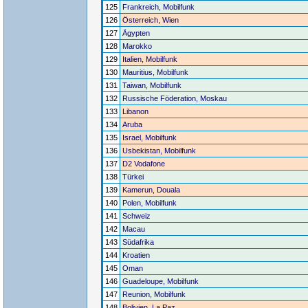
125
Frankreich, Mobilfunk
126
Österreich, Wien
127
Ägypten
128
Marokko
129
Italien, Mobilfunk
130
Mauritius, Mobilfunk
131
Taiwan, Mobilfunk
132
Russische Föderation, Moskau
133
Libanon
134
Aruba
135
Israel, Mobilfunk
136
Usbekistan, Mobilfunk
137
D2 Vodafone
138
Türkei
139
Kamerun, Douala
140
Polen, Mobilfunk
141
Schweiz
142
Macau
143
Südafrika
144
Kroatien
145
Oman
146
Guadeloupe, Mobilfunk
147
Reunion, Mobilfunk
148
Bolivien, La Paz