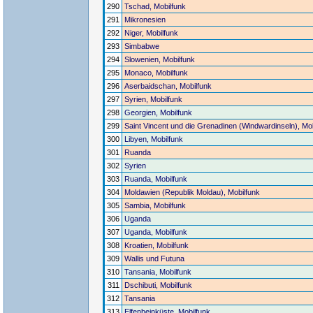
290
Tschad, Mobilfunk
291
Mikronesien
292
Niger, Mobilfunk
293
Simbabwe
294
Slowenien, Mobilfunk
295
Monaco, Mobilfunk
296
Aserbaidschan, Mobilfunk
297
Syrien, Mobilfunk
298
Georgien, Mobilfunk
299
Saint Vincent und die Grenadinen (Windwardinseln), Mob
300
Libyen, Mobilfunk
301
Ruanda
302
Syrien
303
Ruanda, Mobilfunk
304
Moldawien (Republik Moldau), Mobilfunk
305
Sambia, Mobilfunk
306
Uganda
307
Uganda, Mobilfunk
308
Kroatien, Mobilfunk
309
Wallis und Futuna
310
Tansania, Mobilfunk
311
Dschibuti, Mobilfunk
312
Tansania
313
Elfenbeinküste, Mobilfunk