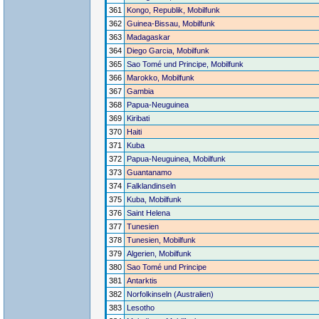
361
Kongo, Republik, Mobilfunk
362
Guinea-Bissau, Mobilfunk
363
Madagaskar
364
Diego Garcia, Mobilfunk
365
Sao Tomé und Principe, Mobilfunk
366
Marokko, Mobilfunk
367
Gambia
368
Papua-Neuguinea
369
Kiribati
370
Haiti
371
Kuba
372
Papua-Neuguinea, Mobilfunk
373
Guantanamo
374
Falklandinseln
375
Kuba, Mobilfunk
376
Saint Helena
377
Tunesien
378
Tunesien, Mobilfunk
379
Algerien, Mobilfunk
380
Sao Tomé und Principe
381
Antarktis
382
Norfolkinseln (Australien)
383
Lesotho