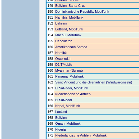
149
Bolivien, Santa Cruz
150
Dominikanische Republik, Mobilfunk
151
Namibia, Mobilfunk
152
Bahrain
153
Lettland, Mobilfunk
154
Macau, Mobilfunk
155
Usbekistan
156
Amerikanisch Samoa
157
Namibia
158
Österreich
159
D1 TMobile
160
Myanmar (Burma)
161
Panama, Mobilfunk
162
Saint Vincent und die Grenadinen (Windwardinseln)
163
El Salvador, Mobilfunk
164
Niederländische Antillen
165
El Salvador
166
Nepal, Mobilfunk
167
Lettland
168
Bolivien
169
Oman, Mobilfunk
170
Nigeria
171
Niederländische Antillen, Mobilfunk