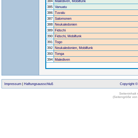
384
Malediven, Mobilfunk
385
Vanuatu
386
Tuvalu
387
Salomonen
388
Neukaledonien
389
Fidschi
390
Fidschi, Mobilfunk
391
Togo
392
Neukaledonien, Mobilfunk
393
Tonga
394
Malediven
Impressum
|
Haftungsausschluß
Copyright ©
Seiteninhalt
(Seitengröße von