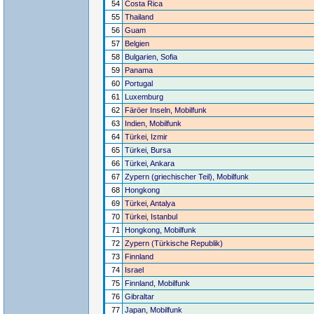
54
Costa Rica
55
Thailand
56
Guam
57
Belgien
58
Bulgarien, Sofia
59
Panama
60
Portugal
61
Luxemburg
62
Färöer Inseln, Mobilfunk
63
Indien, Mobilfunk
64
Türkei, Izmir
65
Türkei, Bursa
66
Türkei, Ankara
67
Zypern (griechischer Teil), Mobilfunk
68
Hongkong
69
Türkei, Antalya
70
Türkei, Istanbul
71
Hongkong, Mobilfunk
72
Zypern (Türkische Republik)
73
Finnland
74
Israel
75
Finnland, Mobilfunk
76
Gibraltar
77
Japan, Mobilfunk