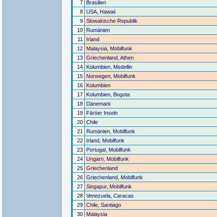
7
Brasilien
8
USA, Hawaii
9
Slowakische Republik
10
Rumänien
11
Irland
12
Malaysia, Mobilfunk
13
Griechenland, Athen
14
Kolumbien, Medellin
15
Norwegen, Mobilfunk
16
Kolumbien
17
Kolumbien, Bogota
18
Dänemark
19
Färöer Inseln
20
Chile
21
Rumänien, Mobilfunk
22
Irland, Mobilfunk
23
Portugal, Mobilfunk
24
Ungarn, Mobilfunk
25
Griechenland
26
Griechenland, Mobilfunk
27
Singapur, Mobilfunk
28
Venezuela, Caracas
29
Chile, Santiago
30
Malaysia