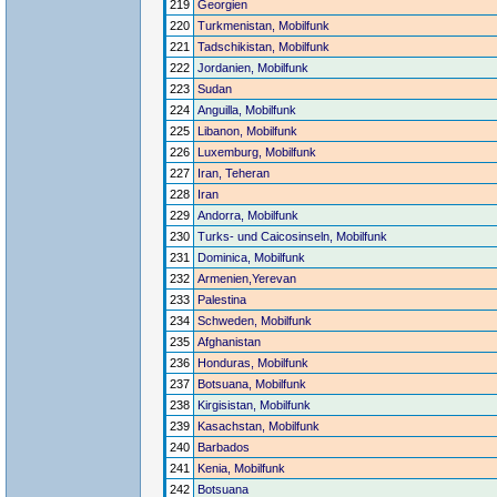
219
Georgien
220
Turkmenistan, Mobilfunk
221
Tadschikistan, Mobilfunk
222
Jordanien, Mobilfunk
223
Sudan
224
Anguilla, Mobilfunk
225
Libanon, Mobilfunk
226
Luxemburg, Mobilfunk
227
Iran, Teheran
228
Iran
229
Andorra, Mobilfunk
230
Turks- und Caicosinseln, Mobilfunk
231
Dominica, Mobilfunk
232
Armenien,Yerevan
233
Palestina
234
Schweden, Mobilfunk
235
Afghanistan
236
Honduras, Mobilfunk
237
Botsuana, Mobilfunk
238
Kirgisistan, Mobilfunk
239
Kasachstan, Mobilfunk
240
Barbados
241
Kenia, Mobilfunk
242
Botsuana