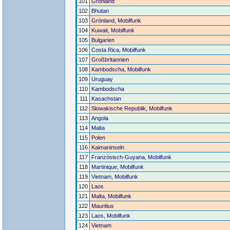
101
Grönland
102
Bhutan
103
Grönland, Mobilfunk
104
Kuwait, Mobilfunk
105
Bulgarien
106
Costa Rica, Mobilfunk
107
Großbritannien
108
Kambodscha, Mobilfunk
109
Uruguay
110
Kambodscha
111
Kasachstan
112
Slowakische Republik, Mobilfunk
113
Angola
114
Malta
115
Polen
116
Kaimaninseln
117
Französisch-Guyana, Mobilfunk
118
Martinique, Mobilfunk
119
Vietnam, Mobilfunk
120
Laos
121
Malta, Mobilfunk
122
Mauritius
123
Laos, Mobilfunk
124
Vietnam