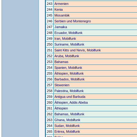
243
Armenien
244
Kenia
245
Mosambik
246
Serbien und Montenegro
247
Jamaika
248
Ecuador, Mobilfunk
249
Iran, Mobilfunk
250
Suriname, Mobilfunk
251
Saint Kitts und Nevis, Mobilfunk
252
Aruba, Mobilfunk
253
Bahamas
254
Spanien, Mobilfunk
255
Äthiopien, Mobilfunk
256
Barbados, Mobilfunk
257
Slowenien
258
Palestina, Mobilfunk
259
Antigua und Barbuda
260
Äthiopien, Addis Abeba
261
Äthiopien
262
Bahamas, Mobilfunk
263
Ghana, Mobilfunk
264
Sudan, Mobilfunk
265
Eritrea, Mobilfunk