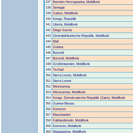
337
Bosnien-Herzegowina, Mobilfunk
338
Senegal
339
Gabun, Mobilfunk
340
Kongo, Republik
341
Liberia, Mobilfunk
342
Diego Garcia
343
Zentralafrikanische Republik, Mobilfunk
344
Mali
345
Guinea
346
Burundi
347
Burundi, Mobilfunk
348
Großbritannien, Mobilfunk
349
Tschad
350
Sierra Leone, Mobilfunk
351
Sierra Leone
352
Westsamoa
353
Westsamoa, Mobilfunk
354
Kongo, Demokratische Republik (Zaire), Mobilfunk
355
Guinea-Bissau
356
Komoren
357
Mauretanien
358
Falklandinseln, Mobilfunk
359
Komoren, Mobilfunk
360
Madagaskar, Mobilfunk