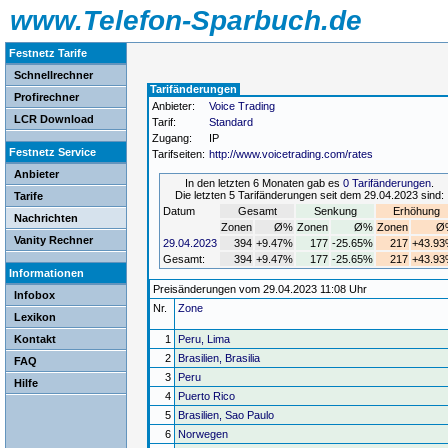
www.Telefon-Sparbuch.de
Festnetz Tarife
Schnellrechner
Tarifänderungen
Profirechner
Anbieter:
Voice Trading
LCR Download
Tarif:
Standard
Zugang:
IP
Festnetz Service
Tarifseiten:
http://www.voicetrading.com/rates
Anbieter
In den letzten 6 Monaten gab es
0 Tarifänderungen
.
Die letzten 5 Tarifänderungen seit dem 29.04.2023 sind:
Tarife
Datum
Gesamt
Senkung
Erhöhung
Nachrichten
Zonen
Ø%
Zonen
Ø%
Zonen
Ø
Vanity Rechner
29.04.2023
394
+9.47%
177
-25.65%
217
+43.9
Gesamt:
394
+9.47%
177
-25.65%
217
+43.9
Informationen
Preisänderungen vom 29.04.2023 11:08 Uhr
Infobox
Nr.
Zone
Lexikon
Kontakt
1
Peru, Lima
2
Brasilien, Brasilia
FAQ
3
Peru
Hilfe
4
Puerto Rico
5
Brasilien, Sao Paulo
6
Norwegen