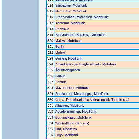
314
Simbabwe, Mobilfunk
315
Mosambik, Mobilfunk
316
Französisch-Polynesien, Mobilfunk
317
Kamerun, Mobilfunk
318
Dschibuti
319
Weißrußland (Belarus), Mobilfunk
320
Malawi, Mobilfunk
321
Benin
322
Malawi
323
Guinea, Mobilfunk
324
Amerikanische Jungferninseln, Mobilfunk
325
Äquatorialguinea
326
Gabun
327
Sambia
328
Mazedonien, Mobilfunk
329
Serbien und Montenegro, Mobilfunk
330
Korea, Demokratische Volksrepublik (Nordkorea)
331
Albanien, Mobilfunk
332
Äquatorialguinea, Mobilfunk
333
Burkina Faso, Mobilfunk
334
Weißrußland (Belarus)
335
Mali, Mobilfunk
336
Togo, Mobilfunk