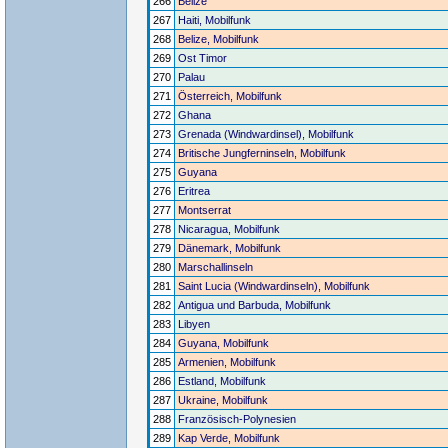
266
Belize
267
Haiti, Mobilfunk
268
Belize, Mobilfunk
269
Ost Timor
270
Palau
271
Österreich, Mobilfunk
272
Ghana
273
Grenada (Windwardinsel), Mobilfunk
274
Britische Jungferninseln, Mobilfunk
275
Guyana
276
Eritrea
277
Montserrat
278
Nicaragua, Mobilfunk
279
Dänemark, Mobilfunk
280
Marschallinseln
281
Saint Lucia (Windwardinseln), Mobilfunk
282
Antigua und Barbuda, Mobilfunk
283
Libyen
284
Guyana, Mobilfunk
285
Armenien, Mobilfunk
286
Estland, Mobilfunk
287
Ukraine, Mobilfunk
288
Französisch-Polynesien
289
Kap Verde, Mobilfunk