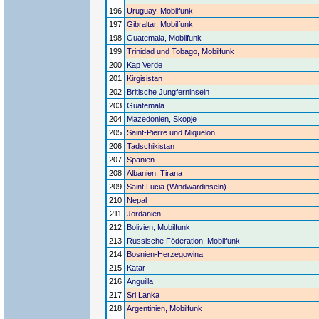
196
Uruguay, Mobilfunk
197
Gibraltar, Mobilfunk
198
Guatemala, Mobilfunk
199
Trinidad und Tobago, Mobilfunk
200
Kap Verde
201
Kirgisistan
202
Britische Jungferninseln
203
Guatemala
204
Mazedonien, Skopje
205
Saint-Pierre und Miquelon
206
Tadschikistan
207
Spanien
208
Albanien, Tirana
209
Saint Lucia (Windwardinseln)
210
Nepal
211
Jordanien
212
Bolivien, Mobilfunk
213
Russische Föderation, Mobilfunk
214
Bosnien-Herzegowina
215
Katar
216
Anguilla
217
Sri Lanka
218
Argentinien, Mobilfunk