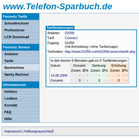
www.Telefon-Sparbuch.de
Festnetz Tarife
Schnellrechner
Tarifänderungen
Profirechner
Anbieter:
01058
LCR Download
Tarif:
Connect
Zugang:
01058
(mit Anmeldung / ohne Tarifansage)
Festnetz Service
Tarifseiten:
http://www.01058.com/01058connect/tarife.php
Anbieter
In den letzten 6 Monaten gab es 0 Tarifänderungen.
Tarife
Datum
Gesamt
Senkung
Erhöhung
Nachrichten
Zonen
Ø%
Zonen
Ø%
Zonen
Ø%
Vanity Rechner
14.08.2008
-
-
-
-
-
-
Gesamt:
0
-
0
-
0
-
Informationen
Infobox
Lexikon
Kontakt
FAQ
Hilfe
Impressum
|
Haftungsausschluß