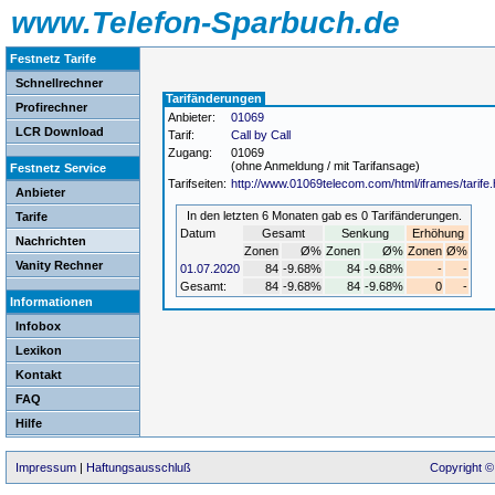
www.Telefon-Sparbuch.de
Festnetz Tarife
Schnellrechner
Tarifänderungen
Profirechner
Anbieter:
01069
LCR Download
Tarif:
Call by Call
Zugang:
01069
(ohne Anmeldung / mit Tarifansage)
Festnetz Service
Tarifseiten:
http://www.01069telecom.com/html/iframes/tarife.
Anbieter
In den letzten 6 Monaten gab es 0 Tarifänderungen.
Tarife
Datum
Gesamt
Senkung
Erhöhung
Nachrichten
Zonen
Ø%
Zonen
Ø%
Zonen
Ø%
Vanity Rechner
01.07.2020
84
-9.68%
84
-9.68%
-
-
Gesamt:
84
-9.68%
84
-9.68%
0
-
Informationen
Infobox
Lexikon
Kontakt
FAQ
Hilfe
Impressum
|
Haftungsausschluß
Copyright ©