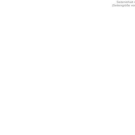
Seiteninhalt
(Seitengröße vo