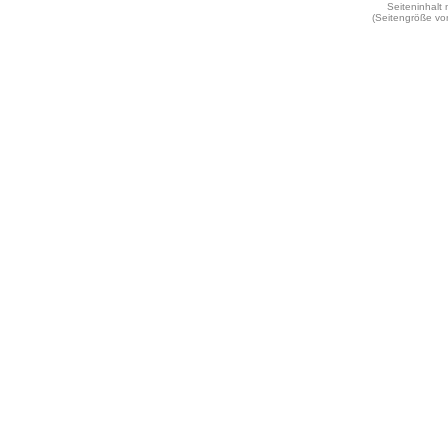
Seiteninhalt
(Seitengröße vo