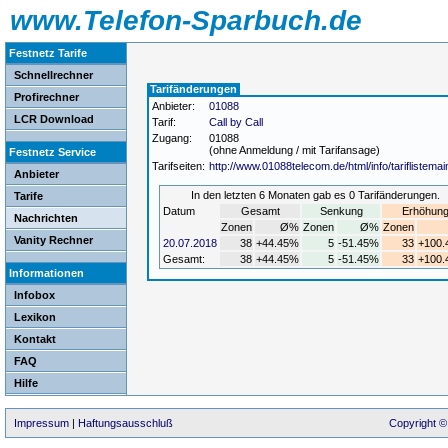
www.Telefon-Sparbuch.de
Festnetz Tarife
Schnellrechner
Tarifänderungen
Profirechner
Anbieter:
01088
LCR Download
Tarif:
Call by Call
Zugang:
01088
(ohne Anmeldung / mit Tarifansage)
Festnetz Service
Tarifseiten:
http://www.01088telecom.de/html/info/tariflistemai
Anbieter
In den letzten 6 Monaten gab es 0 Tarifänderungen.
Tarife
Datum
Gesamt
Senkung
Erhöhun
Nachrichten
Zonen
Ø%
Zonen
Ø%
Zonen
Vanity Rechner
20.07.2018
38
+44.45%
5
-51.45%
33
+100
Gesamt:
38
+44.45%
5
-51.45%
33
+100
Informationen
Infobox
Lexikon
Kontakt
FAQ
Hilfe
Impressum
|
Haftungsausschluß
Copyright ©