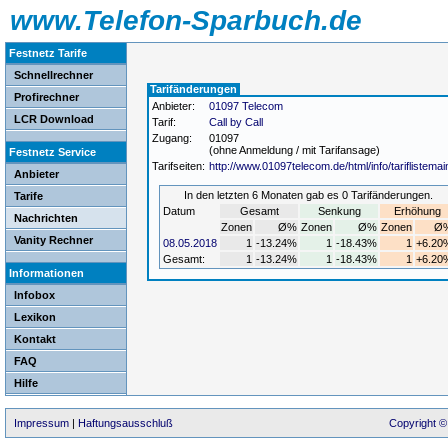
www.Telefon-Sparbuch.de
Festnetz Tarife
Schnellrechner
Tarifänderungen
Profirechner
Anbieter:
01097 Telecom
LCR Download
Tarif:
Call by Call
Zugang:
01097
(ohne Anmeldung / mit Tarifansage)
Festnetz Service
Tarifseiten:
http://www.01097telecom.de/html/info/tariflistemai
Anbieter
In den letzten 6 Monaten gab es 0 Tarifänderungen.
Tarife
Datum
Gesamt
Senkung
Erhöhung
Nachrichten
Zonen
Ø%
Zonen
Ø%
Zonen
Ø
Vanity Rechner
08.05.2018
1
-13.24%
1
-18.43%
1
+6.20
Gesamt:
1
-13.24%
1
-18.43%
1
+6.20
Informationen
Infobox
Lexikon
Kontakt
FAQ
Hilfe
Impressum
|
Haftungsausschluß
Copyright ©