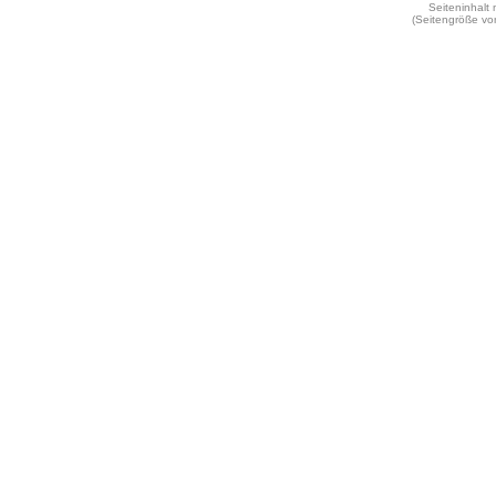
Seiteninhalt
(Seitengröße vo