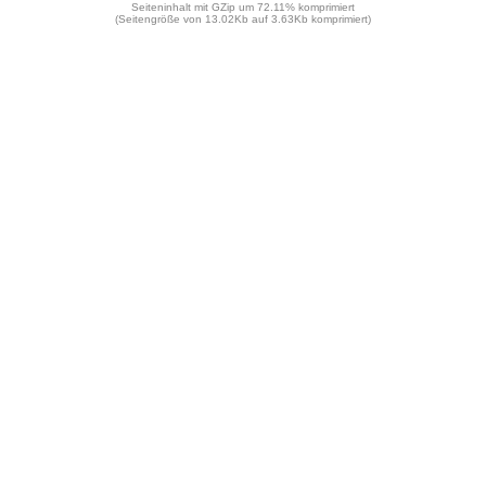
Seiteninhalt mit GZip um 72.11% komprimiert
(Seitengröße von 13.02Kb auf 3.63Kb komprimiert)