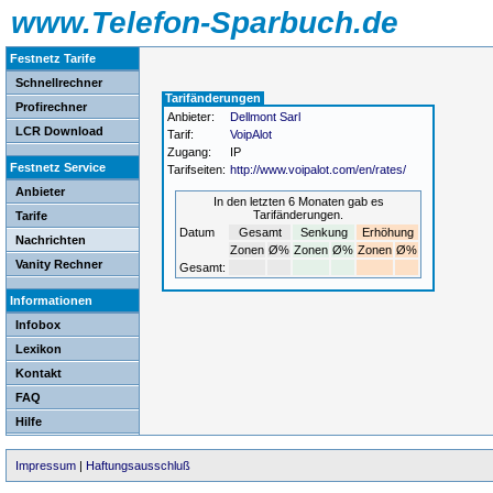
www.Telefon-Sparbuch.de
Festnetz Tarife
Schnellrechner
Tarifänderungen
Profirechner
Anbieter:
Dellmont Sarl
LCR Download
Tarif:
VoipAlot
Zugang:
IP
Festnetz Service
Tarifseiten:
http://www.voipalot.com/en/rates/
Anbieter
In den letzten 6 Monaten gab es
Tarifänderungen.
Tarife
Datum
Gesamt
Senkung
Erhöhung
Nachrichten
Zonen
Ø%
Zonen
Ø%
Zonen
Ø%
Vanity Rechner
Gesamt:
Informationen
Infobox
Lexikon
Kontakt
FAQ
Hilfe
Impressum
|
Haftungsausschluß