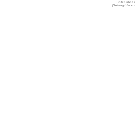
Seiteninhalt
(Seitengröße vo