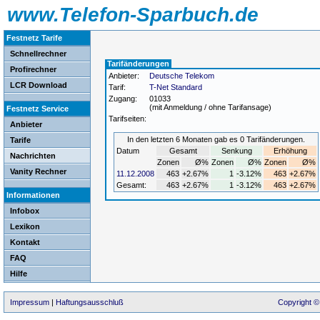
www.Telefon-Sparbuch.de
Festnetz Tarife
Schnellrechner
Tarifänderungen
Profirechner
Anbieter:
Deutsche Telekom
LCR Download
Tarif:
T-Net Standard
Zugang:
01033
(mit Anmeldung / ohne Tarifansage)
Festnetz Service
Tarifseiten:
Anbieter
In den letzten 6 Monaten gab es 0 Tarifänderungen.
Tarife
Datum
Gesamt
Senkung
Erhöhung
Nachrichten
Zonen
Ø%
Zonen
Ø%
Zonen
Ø%
Vanity Rechner
11.12.2008
463
+2.67%
1
-3.12%
463
+2.67%
Gesamt:
463
+2.67%
1
-3.12%
463
+2.67%
Informationen
Infobox
Lexikon
Kontakt
FAQ
Hilfe
Impressum
|
Haftungsausschluß
Copyright ©