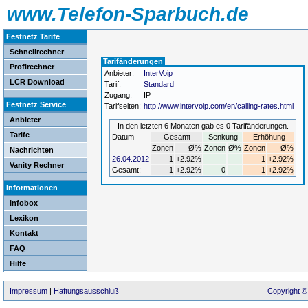
www.Telefon-Sparbuch.de
Festnetz Tarife
Schnellrechner
Tarifänderungen
Profirechner
Anbieter:
InterVoip
LCR Download
Tarif:
Standard
Zugang:
IP
Festnetz Service
Tarifseiten:
http://www.intervoip.com/en/calling-rates.html
Anbieter
In den letzten 6 Monaten gab es 0 Tarifänderungen.
Tarife
Datum
Gesamt
Senkung
Erhöhung
Zonen
Ø%
Zonen
Ø%
Zonen
Ø%
Nachrichten
26.04.2012
1
+2.92%
-
-
1
+2.92%
Vanity Rechner
Gesamt:
1
+2.92%
0
-
1
+2.92%
Informationen
Infobox
Lexikon
Kontakt
FAQ
Hilfe
Impressum
|
Haftungsausschluß
Copyright ©