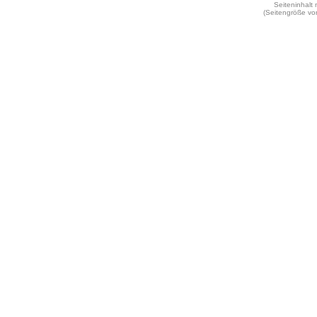
Seiteninhalt
(Seitengröße vo