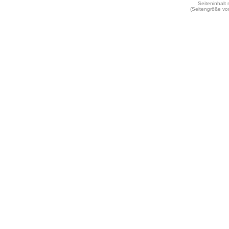
Seiteninhalt
(Seitengröße vo