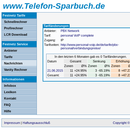
www.Telefon-Sparbuch.de
Festnetz Tarife
Schnellrechner
Tarifänderungen
Profirechner
Anbieter:
PBX Network
LCR Download
Tarif:
personal VoIP complete
Zugang:
IP
Festnetz Service
Tarifseiten:
http://www.personal-voip.de/de/tarife/pbx-
personal/verbindungspreise/
Anbieter
In den letzten 6 Monaten gab es 0 Tarifänderungen.
Tarife
Datum
Gesamt
Senkung
Erhöhung
Nachrichten
Zonen
Ø%
Zonen
Ø%
Zonen
Vanity Rechner
21.06.2015
11
+24.95%
3
-65.19%
8
+47.
Gesamt:
11
+24.95%
3
-65.19%
8
+47.
Informationen
Infobox
Lexikon
Kontakt
FAQ
Hilfe
Impressum
|
Haftungsausschluß
Copyright ©