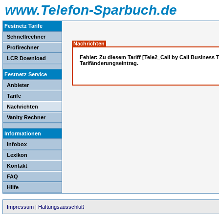
www.Telefon-Sparbuch.de
Festnetz Tarife
Schnellrechner
Nachrichten
Profirechner
Fehler: Zu diesem Tariff [Tele2_Call by Call Business T
LCR Download
Tarifänderungseintrag.
Festnetz Service
Anbieter
Tarife
Nachrichten
Vanity Rechner
Informationen
Infobox
Lexikon
Kontakt
FAQ
Hilfe
Impressum
|
Haftungsausschluß