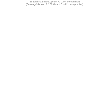
Seiteninhalt mit GZip um 71.17% komprimiert
(Seitengröße von 12.00Kb auf 3.46Kb komprimiert)