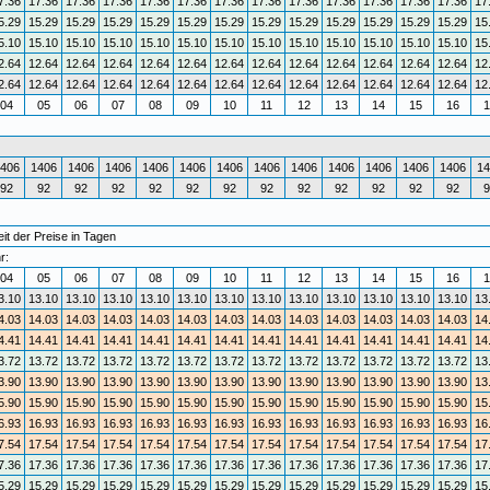
7.36
17.36
17.36
17.36
17.36
17.36
17.36
17.36
17.36
17.36
17.36
17.36
17.36
17
5.29
15.29
15.29
15.29
15.29
15.29
15.29
15.29
15.29
15.29
15.29
15.29
15.29
15
5.10
15.10
15.10
15.10
15.10
15.10
15.10
15.10
15.10
15.10
15.10
15.10
15.10
15
2.64
12.64
12.64
12.64
12.64
12.64
12.64
12.64
12.64
12.64
12.64
12.64
12.64
12
2.64
12.64
12.64
12.64
12.64
12.64
12.64
12.64
12.64
12.64
12.64
12.64
12.64
12
04
05
06
07
08
09
10
11
12
13
14
15
16
1
406
1406
1406
1406
1406
1406
1406
1406
1406
1406
1406
1406
1406
14
92
92
92
92
92
92
92
92
92
92
92
92
92
9
t der Preise in Tagen
r:
04
05
06
07
08
09
10
11
12
13
14
15
16
1
3.10
13.10
13.10
13.10
13.10
13.10
13.10
13.10
13.10
13.10
13.10
13.10
13.10
13
4.03
14.03
14.03
14.03
14.03
14.03
14.03
14.03
14.03
14.03
14.03
14.03
14.03
14
4.41
14.41
14.41
14.41
14.41
14.41
14.41
14.41
14.41
14.41
14.41
14.41
14.41
14
3.72
13.72
13.72
13.72
13.72
13.72
13.72
13.72
13.72
13.72
13.72
13.72
13.72
13
3.90
13.90
13.90
13.90
13.90
13.90
13.90
13.90
13.90
13.90
13.90
13.90
13.90
13
5.90
15.90
15.90
15.90
15.90
15.90
15.90
15.90
15.90
15.90
15.90
15.90
15.90
15
6.93
16.93
16.93
16.93
16.93
16.93
16.93
16.93
16.93
16.93
16.93
16.93
16.93
16
7.54
17.54
17.54
17.54
17.54
17.54
17.54
17.54
17.54
17.54
17.54
17.54
17.54
17
7.36
17.36
17.36
17.36
17.36
17.36
17.36
17.36
17.36
17.36
17.36
17.36
17.36
17
5.29
15.29
15.29
15.29
15.29
15.29
15.29
15.29
15.29
15.29
15.29
15.29
15.29
15