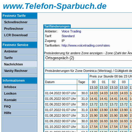
www.Telefon-Sparbuch.de
Festnetz Tarife
Schnellrechner
Tarifänderungen
Profirechner
Anbieter:
Voice Trading
LCR Download
Tarif:
Standard
Zugang:
IP
Festnetz Service
Tarifseiten:
http://www.voicetrading.com/rates
Anbieter
Preisänderung für andere Zone anzeigen - Zone (Zahl der Än
Tarife
Nachrichten
Vanity Rechner
Preisänderungen für Zone Dominica (Werktag) / Gültigkeit de
Preis zur Stunde 00 bis 23 Uh
Informationen
Datum
Tage
00
01
02
03
Infobox
13.10
13.10
13.10
13.10
1
01.04.2022 00:07 Uhr
30.0
14.03
14.03
14.03
14.03
1
Lexikon
01.05.2022 00:07 Uhr
31.0
14.41
14.41
14.41
14.41
1
Kontakt
01.06.2022 00:07 Uhr
30.0
13.72
13.72
13.72
13.72
1
FAQ
01.07.2022 01:07 Uhr
31.0
13.90
13.90
13.90
13.90
1
Hilfe
01.08.2022 00:07 Uhr
31.0
15.90
15.90
15.90
15.90
1
01.09.2022 00:07 Uhr
30.0
16.93
16.93
16.93
16.93
1
01.10.2022 00:07 Uhr
31.0
17.54
17.54
17.54
17.54
1