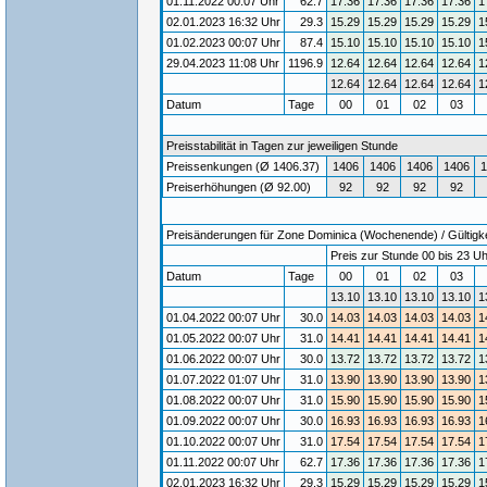
01.11.2022 00:07 Uhr
62.7
17.36
17.36
17.36
17.36
1
02.01.2023 16:32 Uhr
29.3
15.29
15.29
15.29
15.29
1
01.02.2023 00:07 Uhr
87.4
15.10
15.10
15.10
15.10
1
29.04.2023 11:08 Uhr
1196.9
12.64
12.64
12.64
12.64
1
12.64
12.64
12.64
12.64
1
Datum
Tage
00
01
02
03
Preisstabilität in Tagen zur jeweiligen Stunde
Preissenkungen (Ø 1406.37)
1406
1406
1406
1406
1
Preiserhöhungen (Ø 92.00)
92
92
92
92
Preisänderungen für Zone Dominica (Wochenende) / Gültigkei
Preis zur Stunde 00 bis 23 Uh
Datum
Tage
00
01
02
03
13.10
13.10
13.10
13.10
1
01.04.2022 00:07 Uhr
30.0
14.03
14.03
14.03
14.03
1
01.05.2022 00:07 Uhr
31.0
14.41
14.41
14.41
14.41
1
01.06.2022 00:07 Uhr
30.0
13.72
13.72
13.72
13.72
1
01.07.2022 01:07 Uhr
31.0
13.90
13.90
13.90
13.90
1
01.08.2022 00:07 Uhr
31.0
15.90
15.90
15.90
15.90
1
01.09.2022 00:07 Uhr
30.0
16.93
16.93
16.93
16.93
1
01.10.2022 00:07 Uhr
31.0
17.54
17.54
17.54
17.54
1
01.11.2022 00:07 Uhr
62.7
17.36
17.36
17.36
17.36
1
02.01.2023 16:32 Uhr
29.3
15.29
15.29
15.29
15.29
1