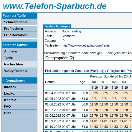
www.Telefon-Sparbuch.de
Festnetz Tarife
Schnellrechner
Tarifänderungen
Profirechner
Anbieter:
Voice Trading
LCR Download
Tarif:
Standard
Zugang:
IP
Festnetz Service
Tarifseiten:
http://www.voicetrading.com/rates
Anbieter
Preisänderung für andere Zone anzeigen - Zone (Zahl der Än
Tarife
Nachrichten
Vanity Rechner
Preisänderungen für Zone Iran (Werktag) / Gültigkeit der Pre
Preis zur Stunde 00 bis 23 Uh
Informationen
Datum
Tage
00
01
02
03
Infobox
8.19
8.19
8.19
8.19
01.04.2022 00:07 Uhr
30.0
8.25
8.25
8.25
8.25
Lexikon
01.05.2022 00:07 Uhr
31.0
9.71
9.71
9.71
9.71
Kontakt
01.06.2022 00:07 Uhr
30.0
11.50
11.50
11.50
11.50
1
FAQ
01.07.2022 01:07 Uhr
31.0
13.28
13.28
13.28
13.28
1
Hilfe
01.08.2022 00:07 Uhr
31.0
13.79
13.79
13.79
13.79
1
01.09.2022 00:07 Uhr
30.0
14.01
14.01
14.01
14.01
1
01.10.2022 00:07 Uhr
31.0
14.33
14.33
14.33
14.33
1