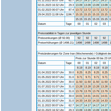
01.11.2022 00:07 Uhr
62.7
14.17
14.17
14.17
14.17
1
02.01.2023 16:32 Uhr
29.3
13.09
13.09
13.09
13.09
1
01.02.2023 00:07 Uhr
87.4
13.72
13.72
13.72
13.72
1
29.04.2023 11:08 Uhr
1196.7
15.15
15.15
15.15
15.15
1
15.15
15.15
15.15
15.15
1
Datum
Tage
00
01
02
03
Preisstabilität in Tagen zur jeweiligen Stunde
Preissenkungen (Ø 92.00)
92
92
92
92
Preiserhöhungen (Ø 1498.21)
1498
1498
1498
1498
Preisänderungen für Zone Iran (Wochenende) / Gültigkeit der
Preis zur Stunde 00 bis 23 Uh
Datum
Tage
00
01
02
03
8.19
8.19
8.19
8.19
01.04.2022 00:07 Uhr
30.0
8.25
8.25
8.25
8.25
01.05.2022 00:07 Uhr
31.0
9.71
9.71
9.71
9.71
01.06.2022 00:07 Uhr
30.0
11.50
11.50
11.50
11.50
1
01.07.2022 01:07 Uhr
31.0
13.28
13.28
13.28
13.28
1
01.08.2022 00:07 Uhr
31.0
13.79
13.79
13.79
13.79
1
01.09.2022 00:07 Uhr
30.0
14.01
14.01
14.01
14.01
1
01.10.2022 00:07 Uhr
31.0
14.33
14.33
14.33
14.33
1
01.11.2022 00:07 Uhr
62.7
14.17
14.17
14.17
14.17
1
02.01.2023 16:32 Uhr
29.3
13.09
13.09
13.09
13.09
1