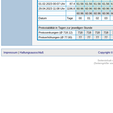
01.02.2023 00:07 Uhr
87.4
61.56
61.56
61.56
61.56
6
29.04.2023 11:08 Uhr
1196.8
60.96
60.96
60.96
60.96
6
60.96
60.96
60.96
60.96
6
Datum
Tage
00
01
02
03
Preisstabilität in Tagen zur jeweiligen Stunde
Preissenkungen (Ø 718.12)
718
718
718
718
Preiserhöhungen (Ø 77.00)
77
77
77
77
Impressum
|
Haftungsausschluß
Copyright ©
Seiteninhalt
(Seitengröße vo