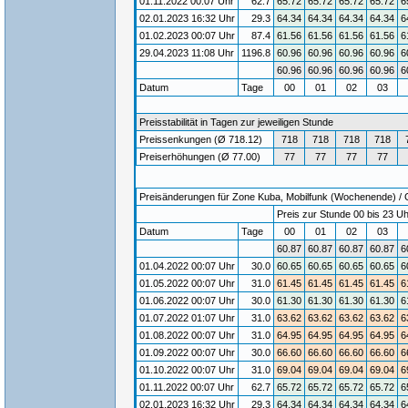
01.11.2022 00:07 Uhr
62.7
65.72
65.72
65.72
65.72
6
02.01.2023 16:32 Uhr
29.3
64.34
64.34
64.34
64.34
6
01.02.2023 00:07 Uhr
87.4
61.56
61.56
61.56
61.56
6
29.04.2023 11:08 Uhr
1196.8
60.96
60.96
60.96
60.96
6
60.96
60.96
60.96
60.96
6
Datum
Tage
00
01
02
03
Preisstabilität in Tagen zur jeweiligen Stunde
Preissenkungen (Ø 718.12)
718
718
718
718
Preiserhöhungen (Ø 77.00)
77
77
77
77
Preisänderungen für Zone Kuba, Mobilfunk (Wochenende) / Gü
Preis zur Stunde 00 bis 23 Uh
Datum
Tage
00
01
02
03
60.87
60.87
60.87
60.87
6
01.04.2022 00:07 Uhr
30.0
60.65
60.65
60.65
60.65
6
01.05.2022 00:07 Uhr
31.0
61.45
61.45
61.45
61.45
6
01.06.2022 00:07 Uhr
30.0
61.30
61.30
61.30
61.30
6
01.07.2022 01:07 Uhr
31.0
63.62
63.62
63.62
63.62
6
01.08.2022 00:07 Uhr
31.0
64.95
64.95
64.95
64.95
6
01.09.2022 00:07 Uhr
30.0
66.60
66.60
66.60
66.60
6
01.10.2022 00:07 Uhr
31.0
69.04
69.04
69.04
69.04
6
01.11.2022 00:07 Uhr
62.7
65.72
65.72
65.72
65.72
6
02.01.2023 16:32 Uhr
29.3
64.34
64.34
64.34
64.34
6