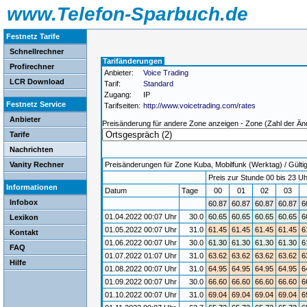
www.Telefon-Sparbuch.de
Festnetz Tarife
Schnellrechner
Tarifänderungen
Profirechner
Anbieter:
Voice Trading
LCR Download
Tarif:
Standard
Zugang:
IP
Festnetz Service
Tarifseiten:
http://www.voicetrading.com/rates
Anbieter
Preisänderung für andere Zone anzeigen - Zone (Zahl der Än
Tarife
Nachrichten
Vanity Rechner
Preisänderungen für Zone Kuba, Mobilfunk (Werktag) / Gültig
Preis zur Stunde 00 bis 23 Uh
Informationen
Datum
Tage
00
01
02
03
Infobox
60.87
60.87
60.87
60.87
6
01.04.2022 00:07 Uhr
30.0
60.65
60.65
60.65
60.65
6
Lexikon
01.05.2022 00:07 Uhr
31.0
61.45
61.45
61.45
61.45
6
Kontakt
01.06.2022 00:07 Uhr
30.0
61.30
61.30
61.30
61.30
6
FAQ
01.07.2022 01:07 Uhr
31.0
63.62
63.62
63.62
63.62
6
Hilfe
01.08.2022 00:07 Uhr
31.0
64.95
64.95
64.95
64.95
6
01.09.2022 00:07 Uhr
30.0
66.60
66.60
66.60
66.60
6
01.10.2022 00:07 Uhr
31.0
69.04
69.04
69.04
69.04
6