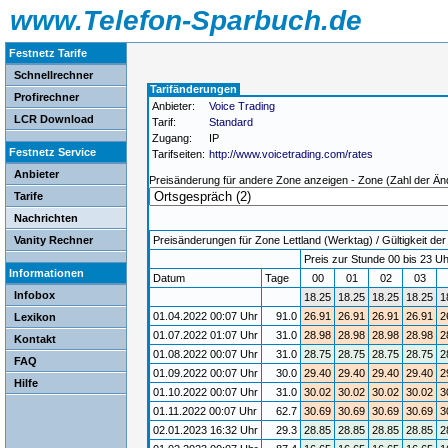
www.Telefon-Sparbuch.de
Festnetz Tarife
Schnellrechner
Tarifänderungen
Profirechner
Anbieter:
Voice Trading
LCR Download
Tarif:
Standard
Zugang:
IP
Festnetz Service
Tarifseiten:
http://www.voicetrading.com/rates
Anbieter
Preisänderung für andere Zone anzeigen - Zone (Zahl der Än
Tarife
Nachrichten
Vanity Rechner
Preisänderungen für Zone Lettland (Werktag) / Gültigkeit der
Preis zur Stunde 00 bis 23 Uh
Informationen
Datum
Tage
00
01
02
03
Infobox
18.25
18.25
18.25
18.25
1
01.04.2022 00:07 Uhr
91.0
26.91
26.91
26.91
26.91
2
Lexikon
01.07.2022 01:07 Uhr
31.0
28.98
28.98
28.98
28.98
2
Kontakt
01.08.2022 00:07 Uhr
31.0
28.75
28.75
28.75
28.75
2
FAQ
01.09.2022 00:07 Uhr
30.0
29.40
29.40
29.40
29.40
2
Hilfe
01.10.2022 00:07 Uhr
31.0
30.02
30.02
30.02
30.02
3
01.11.2022 00:07 Uhr
62.7
30.69
30.69
30.69
30.69
3
02.01.2023 16:32 Uhr
29.3
28.85
28.85
28.85
28.85
2