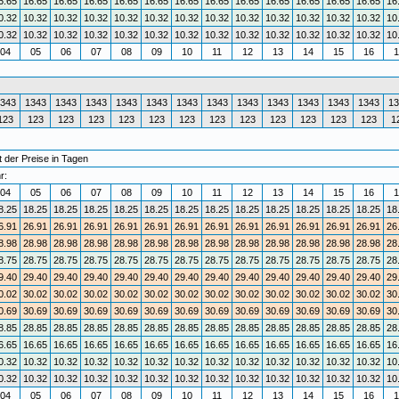
6.65
16.65
16.65
16.65
16.65
16.65
16.65
16.65
16.65
16.65
16.65
16.65
16.65
16
0.32
10.32
10.32
10.32
10.32
10.32
10.32
10.32
10.32
10.32
10.32
10.32
10.32
10
0.32
10.32
10.32
10.32
10.32
10.32
10.32
10.32
10.32
10.32
10.32
10.32
10.32
10
04
05
06
07
08
09
10
11
12
13
14
15
16
1
343
1343
1343
1343
1343
1343
1343
1343
1343
1343
1343
1343
1343
13
123
123
123
123
123
123
123
123
123
123
123
123
123
1
 der Preise in Tagen
r:
04
05
06
07
08
09
10
11
12
13
14
15
16
1
8.25
18.25
18.25
18.25
18.25
18.25
18.25
18.25
18.25
18.25
18.25
18.25
18.25
18
6.91
26.91
26.91
26.91
26.91
26.91
26.91
26.91
26.91
26.91
26.91
26.91
26.91
26
8.98
28.98
28.98
28.98
28.98
28.98
28.98
28.98
28.98
28.98
28.98
28.98
28.98
28
8.75
28.75
28.75
28.75
28.75
28.75
28.75
28.75
28.75
28.75
28.75
28.75
28.75
28
9.40
29.40
29.40
29.40
29.40
29.40
29.40
29.40
29.40
29.40
29.40
29.40
29.40
29
0.02
30.02
30.02
30.02
30.02
30.02
30.02
30.02
30.02
30.02
30.02
30.02
30.02
30
0.69
30.69
30.69
30.69
30.69
30.69
30.69
30.69
30.69
30.69
30.69
30.69
30.69
30
8.85
28.85
28.85
28.85
28.85
28.85
28.85
28.85
28.85
28.85
28.85
28.85
28.85
28
6.65
16.65
16.65
16.65
16.65
16.65
16.65
16.65
16.65
16.65
16.65
16.65
16.65
16
0.32
10.32
10.32
10.32
10.32
10.32
10.32
10.32
10.32
10.32
10.32
10.32
10.32
10
0.32
10.32
10.32
10.32
10.32
10.32
10.32
10.32
10.32
10.32
10.32
10.32
10.32
10
04
05
06
07
08
09
10
11
12
13
14
15
16
1