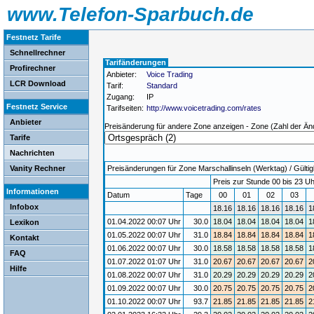
www.Telefon-Sparbuch.de
Festnetz Tarife
Schnellrechner
Tarifänderungen
Profirechner
Anbieter:
Voice Trading
LCR Download
Tarif:
Standard
Zugang:
IP
Festnetz Service
Tarifseiten:
http://www.voicetrading.com/rates
Anbieter
Preisänderung für andere Zone anzeigen - Zone (Zahl der Än
Tarife
Nachrichten
Vanity Rechner
Preisänderungen für Zone Marschallinseln (Werktag) / Gültigk
Preis zur Stunde 00 bis 23 Uh
Informationen
Datum
Tage
00
01
02
03
Infobox
18.16
18.16
18.16
18.16
1
01.04.2022 00:07 Uhr
30.0
18.04
18.04
18.04
18.04
1
Lexikon
01.05.2022 00:07 Uhr
31.0
18.84
18.84
18.84
18.84
1
Kontakt
01.06.2022 00:07 Uhr
30.0
18.58
18.58
18.58
18.58
1
FAQ
01.07.2022 01:07 Uhr
31.0
20.67
20.67
20.67
20.67
2
Hilfe
01.08.2022 00:07 Uhr
31.0
20.29
20.29
20.29
20.29
2
01.09.2022 00:07 Uhr
30.0
20.75
20.75
20.75
20.75
2
01.10.2022 00:07 Uhr
93.7
21.85
21.85
21.85
21.85
2