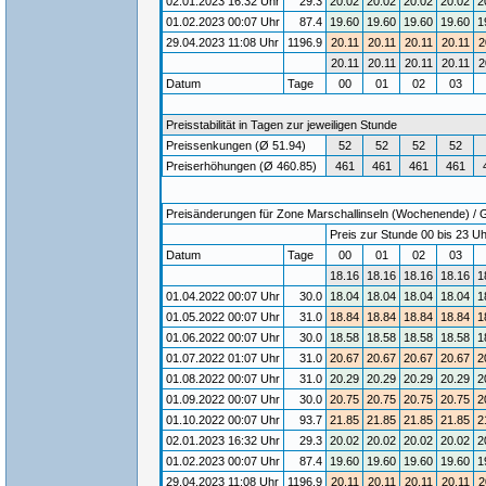
02.01.2023 16:32 Uhr
29.3
20.02
20.02
20.02
20.02
2
01.02.2023 00:07 Uhr
87.4
19.60
19.60
19.60
19.60
1
29.04.2023 11:08 Uhr
1196.9
20.11
20.11
20.11
20.11
2
20.11
20.11
20.11
20.11
2
Datum
Tage
00
01
02
03
Preisstabilität in Tagen zur jeweiligen Stunde
Preissenkungen (Ø 51.94)
52
52
52
52
Preiserhöhungen (Ø 460.85)
461
461
461
461
Preisänderungen für Zone Marschallinseln (Wochenende) / Gü
Preis zur Stunde 00 bis 23 Uh
Datum
Tage
00
01
02
03
18.16
18.16
18.16
18.16
1
01.04.2022 00:07 Uhr
30.0
18.04
18.04
18.04
18.04
1
01.05.2022 00:07 Uhr
31.0
18.84
18.84
18.84
18.84
1
01.06.2022 00:07 Uhr
30.0
18.58
18.58
18.58
18.58
1
01.07.2022 01:07 Uhr
31.0
20.67
20.67
20.67
20.67
2
01.08.2022 00:07 Uhr
31.0
20.29
20.29
20.29
20.29
2
01.09.2022 00:07 Uhr
30.0
20.75
20.75
20.75
20.75
2
01.10.2022 00:07 Uhr
93.7
21.85
21.85
21.85
21.85
2
02.01.2023 16:32 Uhr
29.3
20.02
20.02
20.02
20.02
2
01.02.2023 00:07 Uhr
87.4
19.60
19.60
19.60
19.60
1
29.04.2023 11:08 Uhr
1196.9
20.11
20.11
20.11
20.11
2