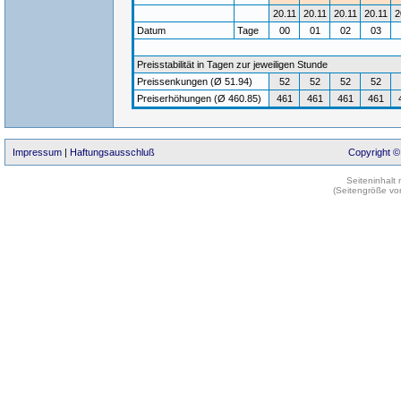
20.11
20.11
20.11
20.11
2
Datum
Tage
00
01
02
03
Preisstabilität in Tagen zur jeweiligen Stunde
Preissenkungen (Ø 51.94)
52
52
52
52
Preiserhöhungen (Ø 460.85)
461
461
461
461
Impressum
|
Haftungsausschluß
Copyright ©
Seiteninhalt
(Seitengröße vo