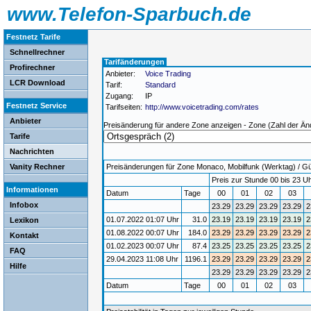
www.Telefon-Sparbuch.de
Festnetz Tarife
Schnellrechner
Tarifänderungen
Profirechner
Anbieter:
Voice Trading
LCR Download
Tarif:
Standard
Zugang:
IP
Festnetz Service
Tarifseiten:
http://www.voicetrading.com/rates
Anbieter
Preisänderung für andere Zone anzeigen - Zone (Zahl der Än
Tarife
Nachrichten
Vanity Rechner
Preisänderungen für Zone Monaco, Mobilfunk (Werktag) / Gült
Preis zur Stunde 00 bis 23 Uh
Informationen
Datum
Tage
00
01
02
03
Infobox
23.29
23.29
23.29
23.29
2
01.07.2022 01:07 Uhr
31.0
23.19
23.19
23.19
23.19
2
Lexikon
01.08.2022 00:07 Uhr
184.0
23.29
23.29
23.29
23.29
2
Kontakt
01.02.2023 00:07 Uhr
87.4
23.25
23.25
23.25
23.25
2
FAQ
29.04.2023 11:08 Uhr
1196.1
23.29
23.29
23.29
23.29
2
Hilfe
23.29
23.29
23.29
23.29
2
Datum
Tage
00
01
02
03