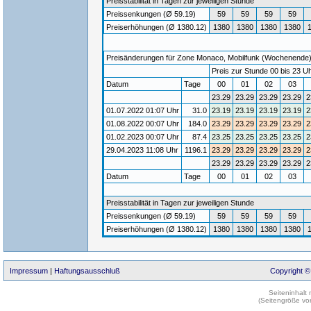
Preisstabilität in Tagen zur jeweiligen Stunde
Preissenkungen (Ø 59.19)
59
59
59
59
Preiserhöhungen (Ø 1380.12)
1380
1380
1380
1380
Preisänderungen für Zone Monaco, Mobilfunk (Wochenende) / 
Preis zur Stunde 00 bis 23 Uh
Datum
Tage
00
01
02
03
23.29
23.29
23.29
23.29
2
01.07.2022 01:07 Uhr
31.0
23.19
23.19
23.19
23.19
2
01.08.2022 00:07 Uhr
184.0
23.29
23.29
23.29
23.29
2
01.02.2023 00:07 Uhr
87.4
23.25
23.25
23.25
23.25
2
29.04.2023 11:08 Uhr
1196.1
23.29
23.29
23.29
23.29
2
23.29
23.29
23.29
23.29
2
Datum
Tage
00
01
02
03
Preisstabilität in Tagen zur jeweiligen Stunde
Preissenkungen (Ø 59.19)
59
59
59
59
Preiserhöhungen (Ø 1380.12)
1380
1380
1380
1380
Impressum
|
Haftungsausschluß
Copyright ©
Seiteninhalt
(Seitengröße vo