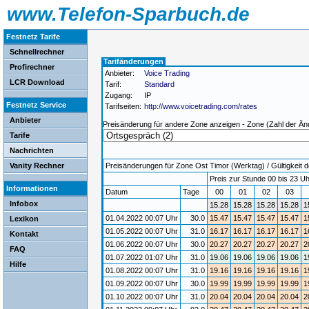
www.Telefon-Sparbuch.de
Festnetz Tarife
Schnellrechner
Tarifänderungen
Profirechner
Anbieter:
Voice Trading
LCR Download
Tarif:
Standard
Zugang:
IP
Festnetz Service
Tarifseiten:
http://www.voicetrading.com/rates
Anbieter
Preisänderung für andere Zone anzeigen - Zone (Zahl der Än
Tarife
Nachrichten
Vanity Rechner
Preisänderungen für Zone Ost Timor (Werktag) / Gültigkeit d
Preis zur Stunde 00 bis 23 Uh
Informationen
Datum
Tage
00
01
02
03
Infobox
15.28
15.28
15.28
15.28
1
01.04.2022 00:07 Uhr
30.0
15.47
15.47
15.47
15.47
1
Lexikon
01.05.2022 00:07 Uhr
31.0
16.17
16.17
16.17
16.17
1
Kontakt
01.06.2022 00:07 Uhr
30.0
20.27
20.27
20.27
20.27
2
FAQ
01.07.2022 01:07 Uhr
31.0
19.06
19.06
19.06
19.06
1
Hilfe
01.08.2022 00:07 Uhr
31.0
19.16
19.16
19.16
19.16
1
01.09.2022 00:07 Uhr
30.0
19.99
19.99
19.99
19.99
1
01.10.2022 00:07 Uhr
31.0
20.04
20.04
20.04
20.04
2