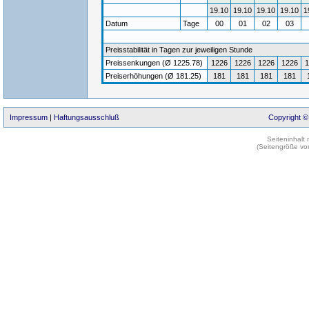
19.10
19.10
19.10
19.10
1
Datum
Tage
00
01
02
03
Preisstabilität in Tagen zur jeweiligen Stunde
Preissenkungen (Ø 1225.78)
1226
1226
1226
1226
1
Preiserhöhungen (Ø 181.25)
181
181
181
181
Impressum
|
Haftungsausschluß
Copyright ©
Seiteninhalt
(Seitengröße vo