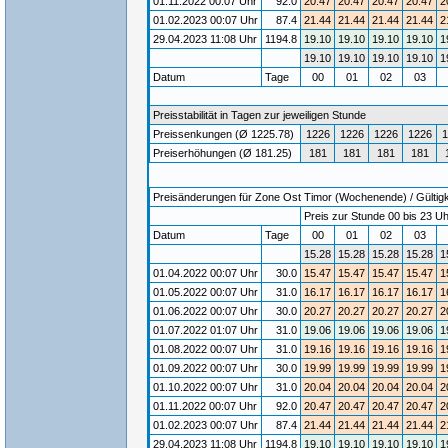
01.11.2022 00:07 Uhr
92.0
20.47
20.47
20.47
20.47
2
01.02.2023 00:07 Uhr
87.4
21.44
21.44
21.44
21.44
2
29.04.2023 11:08 Uhr
1194.8
19.10
19.10
19.10
19.10
1
19.10
19.10
19.10
19.10
1
Datum
Tage
00
01
02
03
Preisstabilität in Tagen zur jeweiligen Stunde
Preissenkungen (Ø 1225.78)
1226
1226
1226
1226
1
Preiserhöhungen (Ø 181.25)
181
181
181
181
Preisänderungen für Zone Ost Timor (Wochenende) / Gültigke
Preis zur Stunde 00 bis 23 Uh
Datum
Tage
00
01
02
03
15.28
15.28
15.28
15.28
1
01.04.2022 00:07 Uhr
30.0
15.47
15.47
15.47
15.47
1
01.05.2022 00:07 Uhr
31.0
16.17
16.17
16.17
16.17
1
01.06.2022 00:07 Uhr
30.0
20.27
20.27
20.27
20.27
2
01.07.2022 01:07 Uhr
31.0
19.06
19.06
19.06
19.06
1
01.08.2022 00:07 Uhr
31.0
19.16
19.16
19.16
19.16
1
01.09.2022 00:07 Uhr
30.0
19.99
19.99
19.99
19.99
1
01.10.2022 00:07 Uhr
31.0
20.04
20.04
20.04
20.04
2
01.11.2022 00:07 Uhr
92.0
20.47
20.47
20.47
20.47
2
01.02.2023 00:07 Uhr
87.4
21.44
21.44
21.44
21.44
2
29.04.2023 11:08 Uhr
1194.8
19.10
19.10
19.10
19.10
1