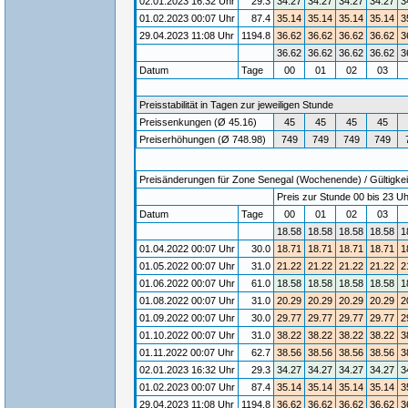
02.01.2023 16:32 Uhr
29.3
34.27
34.27
34.27
34.27
3
01.02.2023 00:07 Uhr
87.4
35.14
35.14
35.14
35.14
3
29.04.2023 11:08 Uhr
1194.8
36.62
36.62
36.62
36.62
3
36.62
36.62
36.62
36.62
3
Datum
Tage
00
01
02
03
Preisstabilität in Tagen zur jeweiligen Stunde
Preissenkungen (Ø 45.16)
45
45
45
45
Preiserhöhungen (Ø 748.98)
749
749
749
749
Preisänderungen für Zone Senegal (Wochenende) / Gültigkeit
Preis zur Stunde 00 bis 23 Uh
Datum
Tage
00
01
02
03
18.58
18.58
18.58
18.58
1
01.04.2022 00:07 Uhr
30.0
18.71
18.71
18.71
18.71
1
01.05.2022 00:07 Uhr
31.0
21.22
21.22
21.22
21.22
2
01.06.2022 00:07 Uhr
61.0
18.58
18.58
18.58
18.58
1
01.08.2022 00:07 Uhr
31.0
20.29
20.29
20.29
20.29
2
01.09.2022 00:07 Uhr
30.0
29.77
29.77
29.77
29.77
2
01.10.2022 00:07 Uhr
31.0
38.22
38.22
38.22
38.22
3
01.11.2022 00:07 Uhr
62.7
38.56
38.56
38.56
38.56
3
02.01.2023 16:32 Uhr
29.3
34.27
34.27
34.27
34.27
3
01.02.2023 00:07 Uhr
87.4
35.14
35.14
35.14
35.14
3
29.04.2023 11:08 Uhr
1194.8
36.62
36.62
36.62
36.62
3