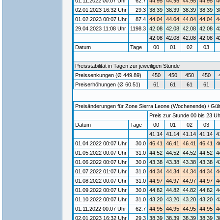
01.11.2022 00:07 Uhr
62.7
44.95
44.95
44.95
44.95
4
02.01.2023 16:32 Uhr
29.3
38.39
38.39
38.39
38.39
3
01.02.2023 00:07 Uhr
87.4
44.04
44.04
44.04
44.04
4
29.04.2023 11:08 Uhr
1198.3
42.08
42.08
42.08
42.08
4
42.08
42.08
42.08
42.08
4
Datum
Tage
00
01
02
03
Preisstabilität in Tagen zur jeweiligen Stunde
Preissenkungen (Ø 449.89)
450
450
450
450
Preiserhöhungen (Ø 60.51)
61
61
61
61
Preisänderungen für Zone Sierra Leone (Wochenende) / Gülti
Preis zur Stunde 00 bis 23 Uh
Datum
Tage
00
01
02
03
41.14
41.14
41.14
41.14
4
01.04.2022 00:07 Uhr
30.0
46.41
46.41
46.41
46.41
4
01.05.2022 00:07 Uhr
31.0
44.52
44.52
44.52
44.52
4
01.06.2022 00:07 Uhr
30.0
43.38
43.38
43.38
43.38
4
01.07.2022 01:07 Uhr
31.0
44.34
44.34
44.34
44.34
4
01.08.2022 00:07 Uhr
31.0
44.97
44.97
44.97
44.97
4
01.09.2022 00:07 Uhr
30.0
44.82
44.82
44.82
44.82
4
01.10.2022 00:07 Uhr
31.0
43.20
43.20
43.20
43.20
4
01.11.2022 00:07 Uhr
62.7
44.95
44.95
44.95
44.95
4
02.01.2023 16:32 Uhr
29.3
38.39
38.39
38.39
38.39
3