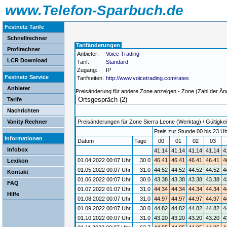
www.Telefon-Sparbuch.de
Festnetz Tarife
Schnellrechner
Tarifänderungen
Profirechner
Anbieter:
Voice Trading
LCR Download
Tarif:
Standard
Zugang:
IP
Festnetz Service
Tarifseiten:
http://www.voicetrading.com/rates
Anbieter
Preisänderung für andere Zone anzeigen - Zone (Zahl der Än
Tarife
Nachrichten
Vanity Rechner
Preisänderungen für Zone Sierra Leone (Werktag) / Gültigkei
Preis zur Stunde 00 bis 23 Uh
Informationen
Datum
Tage
00
01
02
03
Infobox
41.14
41.14
41.14
41.14
4
01.04.2022 00:07 Uhr
30.0
46.41
46.41
46.41
46.41
4
Lexikon
01.05.2022 00:07 Uhr
31.0
44.52
44.52
44.52
44.52
4
Kontakt
01.06.2022 00:07 Uhr
30.0
43.38
43.38
43.38
43.38
4
FAQ
01.07.2022 01:07 Uhr
31.0
44.34
44.34
44.34
44.34
4
Hilfe
01.08.2022 00:07 Uhr
31.0
44.97
44.97
44.97
44.97
4
01.09.2022 00:07 Uhr
30.0
44.82
44.82
44.82
44.82
4
01.10.2022 00:07 Uhr
31.0
43.20
43.20
43.20
43.20
4