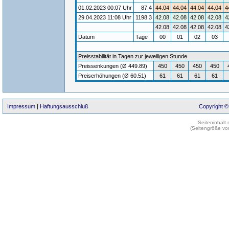
01.02.2023 00:07 Uhr
87.4
44.04
44.04
44.04
44.04
4
29.04.2023 11:08 Uhr
1198.3
42.08
42.08
42.08
42.08
4
42.08
42.08
42.08
42.08
4
Datum
Tage
00
01
02
03
Preisstabilität in Tagen zur jeweiligen Stunde
Preissenkungen (Ø 449.89)
450
450
450
450
Preiserhöhungen (Ø 60.51)
61
61
61
61
Impressum
|
Haftungsausschluß
Copyright ©
Seiteninhalt
(Seitengröße vo