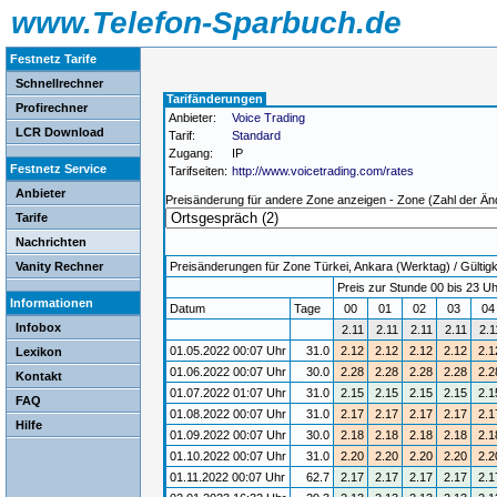
www.Telefon-Sparbuch.de
Festnetz Tarife
Schnellrechner
Tarifänderungen
Profirechner
Anbieter:
Voice Trading
LCR Download
Tarif:
Standard
Zugang:
IP
Festnetz Service
Tarifseiten:
http://www.voicetrading.com/rates
Anbieter
Preisänderung für andere Zone anzeigen - Zone (Zahl der Än
Tarife
Nachrichten
Vanity Rechner
Preisänderungen für Zone Türkei, Ankara (Werktag) / Gültigk
Preis zur Stunde 00 bis 23 Uh
Informationen
Datum
Tage
00
01
02
03
0
Infobox
2.11
2.11
2.11
2.11
2.1
01.05.2022 00:07 Uhr
31.0
2.12
2.12
2.12
2.12
2.1
Lexikon
01.06.2022 00:07 Uhr
30.0
2.28
2.28
2.28
2.28
2.2
Kontakt
01.07.2022 01:07 Uhr
31.0
2.15
2.15
2.15
2.15
2.1
FAQ
01.08.2022 00:07 Uhr
31.0
2.17
2.17
2.17
2.17
2.1
Hilfe
01.09.2022 00:07 Uhr
30.0
2.18
2.18
2.18
2.18
2.1
01.10.2022 00:07 Uhr
31.0
2.20
2.20
2.20
2.20
2.2
01.11.2022 00:07 Uhr
62.7
2.17
2.17
2.17
2.17
2.1