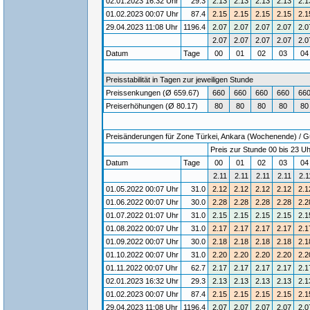
02.01.2023 16:32 Uhr
29.3
2.13
2.13
2.13
2.13
2.1
01.02.2023 00:07 Uhr
87.4
2.15
2.15
2.15
2.15
2.1
29.04.2023 11:08 Uhr
1196.4
2.07
2.07
2.07
2.07
2.0
2.07
2.07
2.07
2.07
2.0
Datum
Tage
00
01
02
03
0
Preisstabilität in Tagen zur jeweiligen Stunde
Preissenkungen (Ø 659.67)
660
660
660
660
66
Preiserhöhungen (Ø 80.17)
80
80
80
80
80
Preisänderungen für Zone Türkei, Ankara (Wochenende) / Gül
Preis zur Stunde 00 bis 23 Uh
Datum
Tage
00
01
02
03
0
2.11
2.11
2.11
2.11
2.1
01.05.2022 00:07 Uhr
31.0
2.12
2.12
2.12
2.12
2.1
01.06.2022 00:07 Uhr
30.0
2.28
2.28
2.28
2.28
2.2
01.07.2022 01:07 Uhr
31.0
2.15
2.15
2.15
2.15
2.1
01.08.2022 00:07 Uhr
31.0
2.17
2.17
2.17
2.17
2.1
01.09.2022 00:07 Uhr
30.0
2.18
2.18
2.18
2.18
2.1
01.10.2022 00:07 Uhr
31.0
2.20
2.20
2.20
2.20
2.2
01.11.2022 00:07 Uhr
62.7
2.17
2.17
2.17
2.17
2.1
02.01.2023 16:32 Uhr
29.3
2.13
2.13
2.13
2.13
2.1
01.02.2023 00:07 Uhr
87.4
2.15
2.15
2.15
2.15
2.1
29.04.2023 11:08 Uhr
1196.4
2.07
2.07
2.07
2.07
2.0