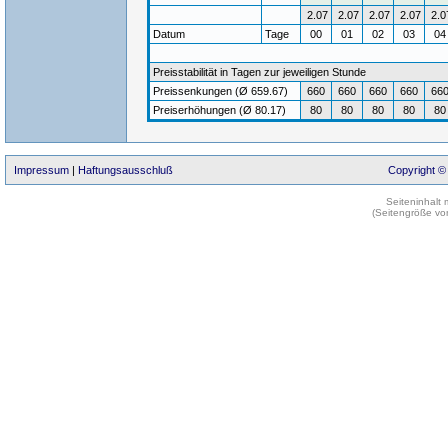
2.07
2.07
2.07
2.07
2.0
Datum
Tage
00
01
02
03
0
Preisstabilität in Tagen zur jeweiligen Stunde
Preissenkungen (Ø 659.67)
660
660
660
660
66
Preiserhöhungen (Ø 80.17)
80
80
80
80
80
Impressum
|
Haftungsausschluß
Copyright ©
Seiteninhalt
(Seitengröße vo