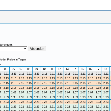
derungen):
it der Preise in Tagen
r:
4
05
06
07
08
09
10
11
12
13
14
15
16
17
18
1
2.11
2.11
2.11
2.11
2.11
2.11
2.11
2.11
2.11
2.11
2.11
2.11
2.11
2.11
3
2.13
2.13
2.13
2.13
2.13
2.13
2.13
2.13
2.13
2.13
2.13
2.13
2.13
2.13
5
2.15
2.15
2.15
2.15
2.15
2.15
2.15
2.15
2.15
2.15
2.15
2.15
2.15
2.15
8
2.18
2.18
2.18
2.18
2.18
2.18
2.18
2.18
2.18
2.18
2.18
2.18
2.18
2.18
7
2.07
2.07
2.07
2.07
2.07
2.07
2.07
2.07
2.07
2.07
2.07
2.07
2.07
2.07
3
1.93
1.93
1.93
1.93
1.93
1.93
1.93
1.93
1.93
1.93
1.93
1.93
1.93
1.93
3
2.23
2.23
2.23
2.23
2.23
2.23
2.23
2.23
2.23
2.23
2.23
2.23
2.23
2.23
1
2.21
2.21
2.21
2.21
2.21
2.21
2.21
2.21
2.21
2.21
2.21
2.21
2.21
2.21