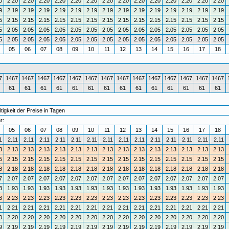
0
2.20
2.20
2.20
2.20
2.20
2.20
2.20
2.20
2.20
2.20
2.20
2.20
2.20
2.20
9
2.19
2.19
2.19
2.19
2.19
2.19
2.19
2.19
2.19
2.19
2.19
2.19
2.19
2.19
5
2.15
2.15
2.15
2.15
2.15
2.15
2.15
2.15
2.15
2.15
2.15
2.15
2.15
2.15
5
2.05
2.05
2.05
2.05
2.05
2.05
2.05
2.05
2.05
2.05
2.05
2.05
2.05
2.05
5
2.05
2.05
2.05
2.05
2.05
2.05
2.05
2.05
2.05
2.05
2.05
2.05
2.05
2.05
4
05
06
07
08
09
10
11
12
13
14
15
16
17
18
7
1467
1467
1467
1467
1467
1467
1467
1467
1467
1467
1467
1467
1467
1467
61
61
61
61
61
61
61
61
61
61
61
61
61
61
igkeit der Preise in Tagen
r:
4
05
06
07
08
09
10
11
12
13
14
15
16
17
18
1
2.11
2.11
2.11
2.11
2.11
2.11
2.11
2.11
2.11
2.11
2.11
2.11
2.11
2.11
3
2.13
2.13
2.13
2.13
2.13
2.13
2.13
2.13
2.13
2.13
2.13
2.13
2.13
2.13
5
2.15
2.15
2.15
2.15
2.15
2.15
2.15
2.15
2.15
2.15
2.15
2.15
2.15
2.15
8
2.18
2.18
2.18
2.18
2.18
2.18
2.18
2.18
2.18
2.18
2.18
2.18
2.18
2.18
7
2.07
2.07
2.07
2.07
2.07
2.07
2.07
2.07
2.07
2.07
2.07
2.07
2.07
2.07
3
1.93
1.93
1.93
1.93
1.93
1.93
1.93
1.93
1.93
1.93
1.93
1.93
1.93
1.93
3
2.23
2.23
2.23
2.23
2.23
2.23
2.23
2.23
2.23
2.23
2.23
2.23
2.23
2.23
1
2.21
2.21
2.21
2.21
2.21
2.21
2.21
2.21
2.21
2.21
2.21
2.21
2.21
2.21
0
2.20
2.20
2.20
2.20
2.20
2.20
2.20
2.20
2.20
2.20
2.20
2.20
2.20
2.20
9
2.19
2.19
2.19
2.19
2.19
2.19
2.19
2.19
2.19
2.19
2.19
2.19
2.19
2.19