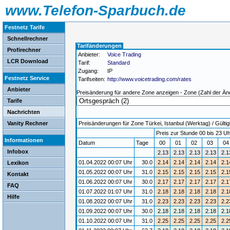
www.Telefon-Sparbuch.de
Festnetz Tarife
Schnellrechner
Tarifänderungen
Profirechner
Anbieter:
Voice Trading
LCR Download
Tarif:
Standard
Zugang:
IP
Festnetz Service
Tarifseiten:
http://www.voicetrading.com/rates
Anbieter
Preisänderung für andere Zone anzeigen - Zone (Zahl der Än
Tarife
Nachrichten
Vanity Rechner
Preisänderungen für Zone Türkei, Istanbul (Werktag) / Gültig
Preis zur Stunde 00 bis 23 Uh
Informationen
Datum
Tage
00
01
02
03
0
Infobox
2.13
2.13
2.13
2.13
2.1
01.04.2022 00:07 Uhr
30.0
2.14
2.14
2.14
2.14
2.1
Lexikon
01.05.2022 00:07 Uhr
31.0
2.15
2.15
2.15
2.15
2.1
Kontakt
01.06.2022 00:07 Uhr
30.0
2.17
2.17
2.17
2.17
2.1
FAQ
01.07.2022 01:07 Uhr
31.0
2.18
2.18
2.18
2.18
2.1
Hilfe
01.08.2022 00:07 Uhr
31.0
2.23
2.23
2.23
2.23
2.2
01.09.2022 00:07 Uhr
30.0
2.18
2.18
2.18
2.18
2.1
01.10.2022 00:07 Uhr
31.0
2.25
2.25
2.25
2.25
2.2