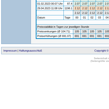
01.02.2023 00:07 Uhr
87.4
2.07
2.07
2.07
2.07
2.0
29.04.2023 11:08 Uhr
1198.1
2.12
2.12
2.12
2.12
2.1
2.12
2.12
2.12
2.12
2.1
Datum
Tage
00
01
02
03
0
Preisstabilität in Tagen zur jeweiligen Stunde
Preissenkungen (Ø 104.71)
105
105
105
105
10
Preiserhöhungen (Ø 691.07)
691
691
691
691
69
Impressum
|
Haftungsausschluß
Copyright ©
Seiteninhalt
(Seitengröße vo