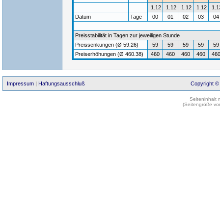
1.12
1.12
1.12
1.12
1.1
Datum
Tage
00
01
02
03
0
Preisstabilität in Tagen zur jeweiligen Stunde
Preissenkungen (Ø 59.26)
59
59
59
59
59
Preiserhöhungen (Ø 460.38)
460
460
460
460
46
Impressum
|
Haftungsausschluß
Copyright ©
Seiteninhalt
(Seitengröße vo