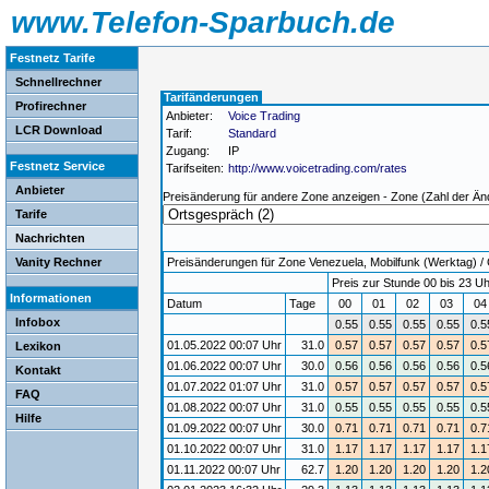
www.Telefon-Sparbuch.de
Festnetz Tarife
Schnellrechner
Tarifänderungen
Profirechner
Anbieter:
Voice Trading
LCR Download
Tarif:
Standard
Zugang:
IP
Festnetz Service
Tarifseiten:
http://www.voicetrading.com/rates
Anbieter
Preisänderung für andere Zone anzeigen - Zone (Zahl der Än
Tarife
Nachrichten
Vanity Rechner
Preisänderungen für Zone Venezuela, Mobilfunk (Werktag) / G
Preis zur Stunde 00 bis 23 Uh
Informationen
Datum
Tage
00
01
02
03
0
Infobox
0.55
0.55
0.55
0.55
0.5
01.05.2022 00:07 Uhr
31.0
0.57
0.57
0.57
0.57
0.5
Lexikon
01.06.2022 00:07 Uhr
30.0
0.56
0.56
0.56
0.56
0.5
Kontakt
01.07.2022 01:07 Uhr
31.0
0.57
0.57
0.57
0.57
0.5
FAQ
01.08.2022 00:07 Uhr
31.0
0.55
0.55
0.55
0.55
0.5
Hilfe
01.09.2022 00:07 Uhr
30.0
0.71
0.71
0.71
0.71
0.7
01.10.2022 00:07 Uhr
31.0
1.17
1.17
1.17
1.17
1.1
01.11.2022 00:07 Uhr
62.7
1.20
1.20
1.20
1.20
1.2