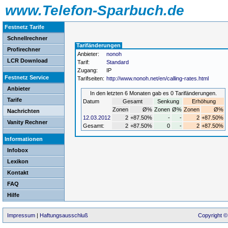
www.Telefon-Sparbuch.de
Festnetz Tarife
Schnellrechner
Tarifänderungen
Profirechner
Anbieter:
nonoh
LCR Download
Tarif:
Standard
Zugang:
IP
Festnetz Service
Tarifseiten:
http://www.nonoh.net/en/calling-rates.html
Anbieter
In den letzten 6 Monaten gab es 0 Tarifänderungen.
Tarife
Datum
Gesamt
Senkung
Erhöhung
Zonen
Ø%
Zonen
Ø%
Zonen
Ø%
Nachrichten
12.03.2012
2
+87.50%
-
-
2
+87.50%
Vanity Rechner
Gesamt:
2
+87.50%
0
-
2
+87.50%
Informationen
Infobox
Lexikon
Kontakt
FAQ
Hilfe
Impressum
|
Haftungsausschluß
Copyright ©