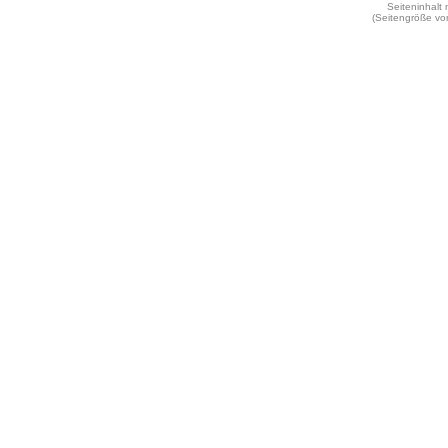
Seiteninhalt
(Seitengröße vo