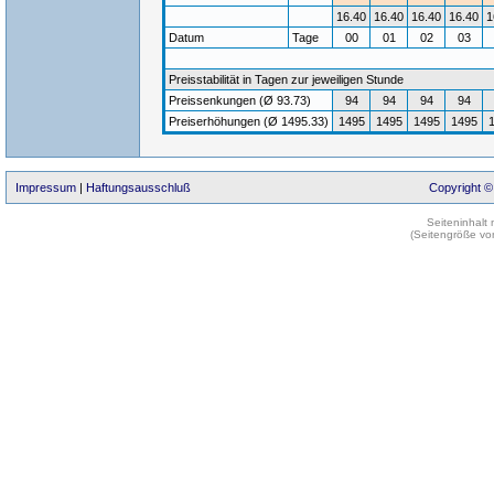
16.40
16.40
16.40
16.40
1
Datum
Tage
00
01
02
03
Preisstabilität in Tagen zur jeweiligen Stunde
Preissenkungen (Ø 93.73)
94
94
94
94
Preiserhöhungen (Ø 1495.33)
1495
1495
1495
1495
Impressum
|
Haftungsausschluß
Copyright ©
Seiteninhalt
(Seitengröße vo