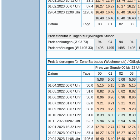
02.01.2023 16:32 Uhr
29.3
12.74
12.74
12.74
12.74
1
01.02.2023 00:07 Uhr
87.4
16.27
16.27
16.27
16.27
1
29.04.2023 11:08 Uhr
1195.6
16.40
16.40
16.40
16.40
1
16.40
16.40
16.40
16.40
1
Datum
Tage
00
01
02
03
Preisstabilität in Tagen zur jeweiligen Stunde
Preissenkungen (Ø 93.73)
94
94
94
94
Preiserhöhungen (Ø 1495.33)
1495
1495
1495
1495
Preisänderungen für Zone Barbados (Wochenende) / Gültigke
Preis zur Stunde 00 bis 23 Uh
Datum
Tage
00
01
02
03
5.08
5.08
5.08
5.08
01.04.2022 00:07 Uhr
30.0
5.15
5.15
5.15
5.15
01.05.2022 00:07 Uhr
31.0
8.82
8.82
8.82
8.82
01.06.2022 00:07 Uhr
30.0
8.96
8.96
8.96
8.96
01.07.2022 01:07 Uhr
62.0
9.21
9.21
9.21
9.21
01.09.2022 00:07 Uhr
30.0
9.29
9.29
9.29
9.29
01.10.2022 00:07 Uhr
31.0
8.39
8.39
8.39
8.39
01.11.2022 00:07 Uhr
62.7
5.94
5.94
5.94
5.94
02.01.2023 16:32 Uhr
29.3
12.74
12.74
12.74
12.74
1
01.02.2023 00:07 Uhr
87.4
16.27
16.27
16.27
16.27
1
29.04.2023 11:08 Uhr
1195.6
16.40
16.40
16.40
16.40
1