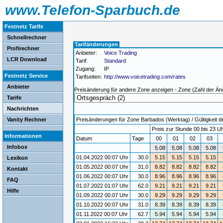
www.Telefon-Sparbuch.de
Festnetz Tarife
Schnellrechner
Tarifänderungen
Profirechner
Anbieter:
Voice Trading
LCR Download
Tarif:
Standard
Zugang:
IP
Festnetz Service
Tarifseiten:
http://www.voicetrading.com/rates
Anbieter
Preisänderung für andere Zone anzeigen - Zone (Zahl der Än
Tarife
Nachrichten
Vanity Rechner
Preisänderungen für Zone Barbados (Werktag) / Gültigkeit de
Preis zur Stunde 00 bis 23 Uh
Informationen
Datum
Tage
00
01
02
03
Infobox
5.08
5.08
5.08
5.08
01.04.2022 00:07 Uhr
30.0
5.15
5.15
5.15
5.15
Lexikon
01.05.2022 00:07 Uhr
31.0
8.82
8.82
8.82
8.82
Kontakt
01.06.2022 00:07 Uhr
30.0
8.96
8.96
8.96
8.96
FAQ
01.07.2022 01:07 Uhr
62.0
9.21
9.21
9.21
9.21
Hilfe
01.09.2022 00:07 Uhr
30.0
9.29
9.29
9.29
9.29
01.10.2022 00:07 Uhr
31.0
8.39
8.39
8.39
8.39
01.11.2022 00:07 Uhr
62.7
5.94
5.94
5.94
5.94