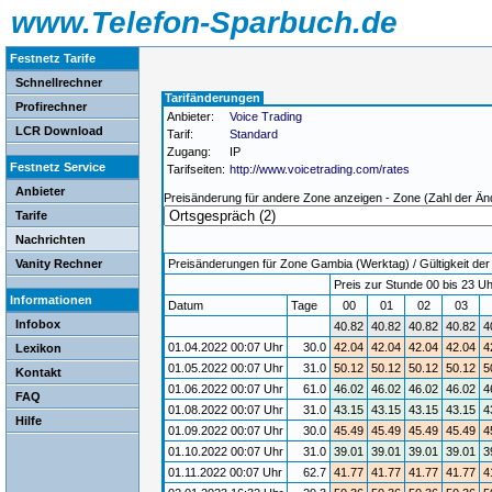
www.Telefon-Sparbuch.de
Festnetz Tarife
Schnellrechner
Tarifänderungen
Profirechner
Anbieter:
Voice Trading
LCR Download
Tarif:
Standard
Zugang:
IP
Festnetz Service
Tarifseiten:
http://www.voicetrading.com/rates
Anbieter
Preisänderung für andere Zone anzeigen - Zone (Zahl der Än
Tarife
Nachrichten
Vanity Rechner
Preisänderungen für Zone Gambia (Werktag) / Gültigkeit der
Preis zur Stunde 00 bis 23 Uh
Informationen
Datum
Tage
00
01
02
03
Infobox
40.82
40.82
40.82
40.82
4
01.04.2022 00:07 Uhr
30.0
42.04
42.04
42.04
42.04
4
Lexikon
01.05.2022 00:07 Uhr
31.0
50.12
50.12
50.12
50.12
5
Kontakt
01.06.2022 00:07 Uhr
61.0
46.02
46.02
46.02
46.02
4
FAQ
01.08.2022 00:07 Uhr
31.0
43.15
43.15
43.15
43.15
4
Hilfe
01.09.2022 00:07 Uhr
30.0
45.49
45.49
45.49
45.49
4
01.10.2022 00:07 Uhr
31.0
39.01
39.01
39.01
39.01
3
01.11.2022 00:07 Uhr
62.7
41.77
41.77
41.77
41.77
4