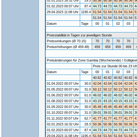
02.01.2023 16:32 Uhr
29.3
50.36
50.36
50.36
50.36
5
01.02.2023 00:07 Uhr
87.4
44.73
44.73
44.73
44.73
4
29.04.2023 11:08 Uhr
1195.4
51.54
51.54
51.54
51.54
5
51.54
51.54
51.54
51.54
5
Datum
Tage
00
01
02
03
Preisstabilität in Tagen zur jeweiligen Stunde
Preissenkungen (Ø 70.15)
70
70
70
70
Preiserhöhungen (Ø 459.48)
459
459
459
459
Preisänderungen für Zone Gambia (Wochenende) / Gültigkeit
Preis zur Stunde 00 bis 23 Uh
Datum
Tage
00
01
02
03
40.82
40.82
40.82
40.82
4
01.04.2022 00:07 Uhr
30.0
42.04
42.04
42.04
42.04
4
01.05.2022 00:07 Uhr
31.0
50.12
50.12
50.12
50.12
5
01.06.2022 00:07 Uhr
61.0
46.02
46.02
46.02
46.02
4
01.08.2022 00:07 Uhr
31.0
43.15
43.15
43.15
43.15
4
01.09.2022 00:07 Uhr
30.0
45.49
45.49
45.49
45.49
4
01.10.2022 00:07 Uhr
31.0
39.01
39.01
39.01
39.01
3
01.11.2022 00:07 Uhr
62.7
41.77
41.77
41.77
41.77
4
02.01.2023 16:32 Uhr
29.3
50.36
50.36
50.36
50.36
5
01.02.2023 00:07 Uhr
87.4
44.73
44.73
44.73
44.73
4
29.04.2023 11:08 Uhr
1195.4
51.54
51.54
51.54
51.54
5