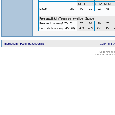
51.54
51.54
51.54
51.54
5
Datum
Tage
00
01
02
03
Preisstabilität in Tagen zur jeweiligen Stunde
Preissenkungen (Ø 70.15)
70
70
70
70
Preiserhöhungen (Ø 459.48)
459
459
459
459
Impressum
|
Haftungsausschluß
Copyright ©
Seiteninhalt
(Seitengröße vo