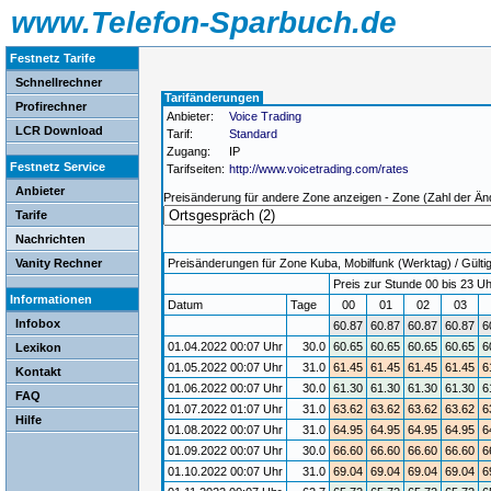
www.Telefon-Sparbuch.de
Festnetz Tarife
Schnellrechner
Tarifänderungen
Profirechner
Anbieter:
Voice Trading
LCR Download
Tarif:
Standard
Zugang:
IP
Festnetz Service
Tarifseiten:
http://www.voicetrading.com/rates
Anbieter
Preisänderung für andere Zone anzeigen - Zone (Zahl der Än
Tarife
Nachrichten
Vanity Rechner
Preisänderungen für Zone Kuba, Mobilfunk (Werktag) / Gültig
Preis zur Stunde 00 bis 23 Uh
Informationen
Datum
Tage
00
01
02
03
Infobox
60.87
60.87
60.87
60.87
6
01.04.2022 00:07 Uhr
30.0
60.65
60.65
60.65
60.65
6
Lexikon
01.05.2022 00:07 Uhr
31.0
61.45
61.45
61.45
61.45
6
Kontakt
01.06.2022 00:07 Uhr
30.0
61.30
61.30
61.30
61.30
6
FAQ
01.07.2022 01:07 Uhr
31.0
63.62
63.62
63.62
63.62
6
Hilfe
01.08.2022 00:07 Uhr
31.0
64.95
64.95
64.95
64.95
6
01.09.2022 00:07 Uhr
30.0
66.60
66.60
66.60
66.60
6
01.10.2022 00:07 Uhr
31.0
69.04
69.04
69.04
69.04
6