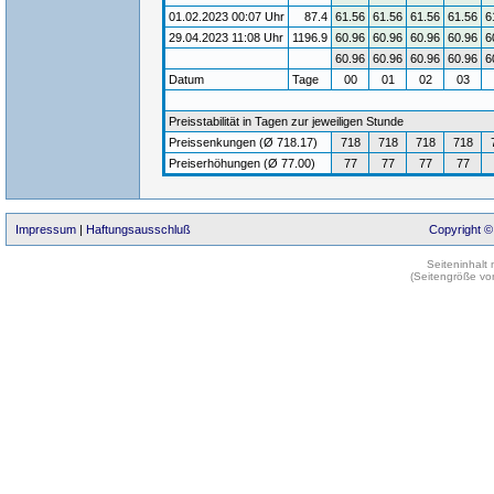
01.02.2023 00:07 Uhr
87.4
61.56
61.56
61.56
61.56
6
29.04.2023 11:08 Uhr
1196.9
60.96
60.96
60.96
60.96
6
60.96
60.96
60.96
60.96
6
Datum
Tage
00
01
02
03
Preisstabilität in Tagen zur jeweiligen Stunde
Preissenkungen (Ø 718.17)
718
718
718
718
Preiserhöhungen (Ø 77.00)
77
77
77
77
Impressum
|
Haftungsausschluß
Copyright ©
Seiteninhalt
(Seitengröße vo