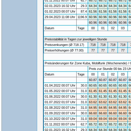
01.11.2022 00:07 Uhr
62.7
65.72
65.72
65.72
65.72
6
02.01.2023 16:32 Uhr
29.3
64.34
64.34
64.34
64.34
6
01.02.2023 00:07 Uhr
87.4
61.56
61.56
61.56
61.56
6
29.04.2023 11:08 Uhr
1196.9
60.96
60.96
60.96
60.96
6
60.96
60.96
60.96
60.96
6
Datum
Tage
00
01
02
03
Preisstabilität in Tagen zur jeweiligen Stunde
Preissenkungen (Ø 718.17)
718
718
718
718
Preiserhöhungen (Ø 77.00)
77
77
77
77
Preisänderungen für Zone Kuba, Mobilfunk (Wochenende) / Gü
Preis zur Stunde 00 bis 23 Uh
Datum
Tage
00
01
02
03
60.87
60.87
60.87
60.87
6
01.04.2022 00:07 Uhr
30.0
60.65
60.65
60.65
60.65
6
01.05.2022 00:07 Uhr
31.0
61.45
61.45
61.45
61.45
6
01.06.2022 00:07 Uhr
30.0
61.30
61.30
61.30
61.30
6
01.07.2022 01:07 Uhr
31.0
63.62
63.62
63.62
63.62
6
01.08.2022 00:07 Uhr
31.0
64.95
64.95
64.95
64.95
6
01.09.2022 00:07 Uhr
30.0
66.60
66.60
66.60
66.60
6
01.10.2022 00:07 Uhr
31.0
69.04
69.04
69.04
69.04
6
01.11.2022 00:07 Uhr
62.7
65.72
65.72
65.72
65.72
6
02.01.2023 16:32 Uhr
29.3
64.34
64.34
64.34
64.34
6