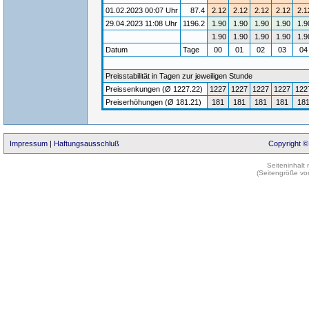
01.02.2023 00:07 Uhr
87.4
2.12
2.12
2.12
2.12
2.1
29.04.2023 11:08 Uhr
1196.2
1.90
1.90
1.90
1.90
1.9
1.90
1.90
1.90
1.90
1.9
Datum
Tage
00
01
02
03
0
Preisstabilität in Tagen zur jeweiligen Stunde
Preissenkungen (Ø 1227.22)
1227
1227
1227
1227
122
Preiserhöhungen (Ø 181.21)
181
181
181
181
18
Impressum
|
Haftungsausschluß
Copyright ©
Seiteninhalt
(Seitengröße vo