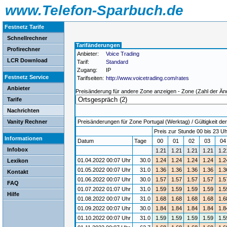
www.Telefon-Sparbuch.de
Festnetz Tarife
Schnellrechner
Tarifänderungen
Profirechner
Anbieter:
Voice Trading
LCR Download
Tarif:
Standard
Zugang:
IP
Festnetz Service
Tarifseiten:
http://www.voicetrading.com/rates
Anbieter
Preisänderung für andere Zone anzeigen - Zone (Zahl der Än
Tarife
Nachrichten
Vanity Rechner
Preisänderungen für Zone Portugal (Werktag) / Gültigkeit der
Preis zur Stunde 00 bis 23 Uh
Informationen
Datum
Tage
00
01
02
03
0
Infobox
1.21
1.21
1.21
1.21
1.2
01.04.2022 00:07 Uhr
30.0
1.24
1.24
1.24
1.24
1.2
Lexikon
01.05.2022 00:07 Uhr
31.0
1.36
1.36
1.36
1.36
1.3
Kontakt
01.06.2022 00:07 Uhr
30.0
1.57
1.57
1.57
1.57
1.5
FAQ
01.07.2022 01:07 Uhr
31.0
1.59
1.59
1.59
1.59
1.5
Hilfe
01.08.2022 00:07 Uhr
31.0
1.68
1.68
1.68
1.68
1.6
01.09.2022 00:07 Uhr
30.0
1.84
1.84
1.84
1.84
1.8
01.10.2022 00:07 Uhr
31.0
1.59
1.59
1.59
1.59
1.5