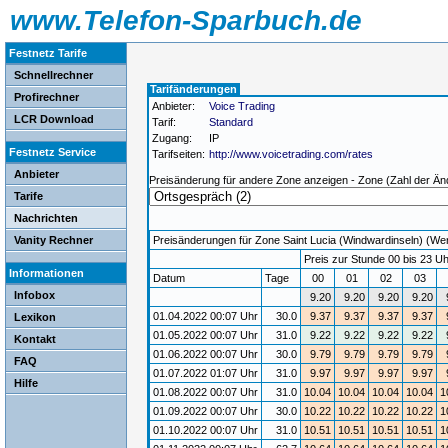
www.Telefon-Sparbuch.de
Festnetz Tarife
Schnellrechner
Tarifänderungen
Profirechner
Anbieter:
Voice Trading
LCR Download
Tarif:
Standard
Zugang:
IP
Festnetz Service
Tarifseiten:
http://www.voicetrading.com/rates
Anbieter
Preisänderung für andere Zone anzeigen - Zone (Zahl der Än
Tarife
Nachrichten
Vanity Rechner
Preisänderungen für Zone Saint Lucia (Windwardinseln) (Werk
Preis zur Stunde 00 bis 23 Uh
Informationen
Datum
Tage
00
01
02
03
Infobox
9.20
9.20
9.20
9.20
01.04.2022 00:07 Uhr
30.0
9.37
9.37
9.37
9.37
Lexikon
01.05.2022 00:07 Uhr
31.0
9.22
9.22
9.22
9.22
Kontakt
01.06.2022 00:07 Uhr
30.0
9.79
9.79
9.79
9.79
FAQ
01.07.2022 01:07 Uhr
31.0
9.97
9.97
9.97
9.97
Hilfe
01.08.2022 00:07 Uhr
31.0
10.04
10.04
10.04
10.04
1
01.09.2022 00:07 Uhr
30.0
10.22
10.22
10.22
10.22
1
01.10.2022 00:07 Uhr
31.0
10.51
10.51
10.51
10.51
1