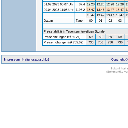
01.02.2023 00:07 Uhr
87.4
12.28
12.28
12.28
12.28
1
29.04.2023 11:08 Uhr
1196.2
13.47
13.47
13.47
13.47
1
13.47
13.47
13.47
13.47
1
Datum
Tage
00
01
02
03
Preisstabilität in Tagen zur jeweiligen Stunde
Preissenkungen (Ø 59.21)
59
59
59
59
Preiserhöhungen (Ø 735.62)
736
736
736
736
Impressum
|
Haftungsausschluß
Copyright ©
Seiteninhalt
(Seitengröße vo