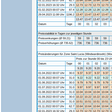
01.11.2022 00:07 Uhr
62.7
10.64
10.64
10.64
10.64
1
02.01.2023 16:32 Uhr
29.3
12.73
12.73
12.73
12.73
1
01.02.2023 00:07 Uhr
87.4
12.28
12.28
12.28
12.28
1
29.04.2023 11:08 Uhr
1196.2
13.47
13.47
13.47
13.47
1
13.47
13.47
13.47
13.47
1
Datum
Tage
00
01
02
03
Preisstabilität in Tagen zur jeweiligen Stunde
Preissenkungen (Ø 59.21)
59
59
59
59
Preiserhöhungen (Ø 735.62)
736
736
736
736
Preisänderungen für Zone Saint Lucia (Windwardinseln) (Woc
Preis zur Stunde 00 bis 23 Uh
Datum
Tage
00
01
02
03
9.20
9.20
9.20
9.20
01.04.2022 00:07 Uhr
30.0
9.37
9.37
9.37
9.37
01.05.2022 00:07 Uhr
31.0
9.22
9.22
9.22
9.22
01.06.2022 00:07 Uhr
30.0
9.79
9.79
9.79
9.79
01.07.2022 01:07 Uhr
31.0
9.97
9.97
9.97
9.97
01.08.2022 00:07 Uhr
31.0
10.04
10.04
10.04
10.04
1
01.09.2022 00:07 Uhr
30.0
10.22
10.22
10.22
10.22
1
01.10.2022 00:07 Uhr
31.0
10.51
10.51
10.51
10.51
1
01.11.2022 00:07 Uhr
62.7
10.64
10.64
10.64
10.64
1
02.01.2023 16:32 Uhr
29.3
12.73
12.73
12.73
12.73
1