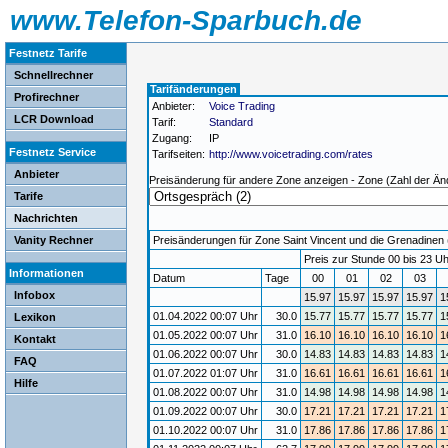
www.Telefon-Sparbuch.de
Festnetz Tarife
Schnellrechner
Tarifänderungen
Profirechner
Anbieter:
Voice Trading
LCR Download
Tarif:
Standard
Zugang:
IP
Festnetz Service
Tarifseiten:
http://www.voicetrading.com/rates
Anbieter
Preisänderung für andere Zone anzeigen - Zone (Zahl der Än
Tarife
Nachrichten
Vanity Rechner
Preisänderungen für Zone Saint Vincent und die Grenadinen (
Preis zur Stunde 00 bis 23 Uh
Informationen
Datum
Tage
00
01
02
03
Infobox
15.97
15.97
15.97
15.97
1
01.04.2022 00:07 Uhr
30.0
15.77
15.77
15.77
15.77
1
Lexikon
01.05.2022 00:07 Uhr
31.0
16.10
16.10
16.10
16.10
1
Kontakt
01.06.2022 00:07 Uhr
30.0
14.83
14.83
14.83
14.83
1
FAQ
01.07.2022 01:07 Uhr
31.0
16.61
16.61
16.61
16.61
1
Hilfe
01.08.2022 00:07 Uhr
31.0
14.98
14.98
14.98
14.98
1
01.09.2022 00:07 Uhr
30.0
17.21
17.21
17.21
17.21
1
01.10.2022 00:07 Uhr
31.0
17.86
17.86
17.86
17.86
1