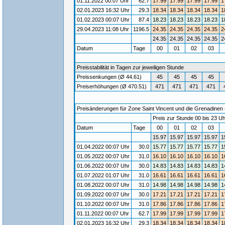
01.11.2022 00:07 Uhr
62.7
17.99
17.99
17.99
17.99
1
02.01.2023 16:32 Uhr
29.3
18.34
18.34
18.34
18.34
1
01.02.2023 00:07 Uhr
87.4
18.23
18.23
18.23
18.23
1
29.04.2023 11:08 Uhr
1196.5
24.35
24.35
24.35
24.35
2
24.35
24.35
24.35
24.35
2
Datum
Tage
00
01
02
03
Preisstabilität in Tagen zur jeweiligen Stunde
Preissenkungen (Ø 44.61)
45
45
45
45
Preiserhöhungen (Ø 470.51)
471
471
471
471
Preisänderungen für Zone Saint Vincent und die Grenadinen 
Preis zur Stunde 00 bis 23 Uh
Datum
Tage
00
01
02
03
15.97
15.97
15.97
15.97
1
01.04.2022 00:07 Uhr
30.0
15.77
15.77
15.77
15.77
1
01.05.2022 00:07 Uhr
31.0
16.10
16.10
16.10
16.10
1
01.06.2022 00:07 Uhr
30.0
14.83
14.83
14.83
14.83
1
01.07.2022 01:07 Uhr
31.0
16.61
16.61
16.61
16.61
1
01.08.2022 00:07 Uhr
31.0
14.98
14.98
14.98
14.98
1
01.09.2022 00:07 Uhr
30.0
17.21
17.21
17.21
17.21
1
01.10.2022 00:07 Uhr
31.0
17.86
17.86
17.86
17.86
1
01.11.2022 00:07 Uhr
62.7
17.99
17.99
17.99
17.99
1
02.01.2023 16:32 Uhr
29.3
18.34
18.34
18.34
18.34
1