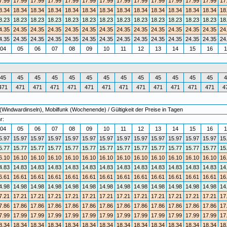
7.99
17.99
17.99
17.99
17.99
17.99
17.99
17.99
17.99
17.99
17.99
17.99
17.99
17
8.34
18.34
18.34
18.34
18.34
18.34
18.34
18.34
18.34
18.34
18.34
18.34
18.34
18
8.23
18.23
18.23
18.23
18.23
18.23
18.23
18.23
18.23
18.23
18.23
18.23
18.23
18
4.35
24.35
24.35
24.35
24.35
24.35
24.35
24.35
24.35
24.35
24.35
24.35
24.35
24
4.35
24.35
24.35
24.35
24.35
24.35
24.35
24.35
24.35
24.35
24.35
24.35
24.35
24
04
05
06
07
08
09
10
11
12
13
14
15
16
1
45
45
45
45
45
45
45
45
45
45
45
45
45
4
471
471
471
471
471
471
471
471
471
471
471
471
471
4
(Windwardinseln), Mobilfunk (Wochenende) / Gültigkeit der Preise in Tagen
r:
04
05
06
07
08
09
10
11
12
13
14
15
16
1
5.97
15.97
15.97
15.97
15.97
15.97
15.97
15.97
15.97
15.97
15.97
15.97
15.97
15
5.77
15.77
15.77
15.77
15.77
15.77
15.77
15.77
15.77
15.77
15.77
15.77
15.77
15
6.10
16.10
16.10
16.10
16.10
16.10
16.10
16.10
16.10
16.10
16.10
16.10
16.10
16
4.83
14.83
14.83
14.83
14.83
14.83
14.83
14.83
14.83
14.83
14.83
14.83
14.83
14
6.61
16.61
16.61
16.61
16.61
16.61
16.61
16.61
16.61
16.61
16.61
16.61
16.61
16
4.98
14.98
14.98
14.98
14.98
14.98
14.98
14.98
14.98
14.98
14.98
14.98
14.98
14
7.21
17.21
17.21
17.21
17.21
17.21
17.21
17.21
17.21
17.21
17.21
17.21
17.21
17
7.86
17.86
17.86
17.86
17.86
17.86
17.86
17.86
17.86
17.86
17.86
17.86
17.86
17
7.99
17.99
17.99
17.99
17.99
17.99
17.99
17.99
17.99
17.99
17.99
17.99
17.99
17
8.34
18.34
18.34
18.34
18.34
18.34
18.34
18.34
18.34
18.34
18.34
18.34
18.34
18