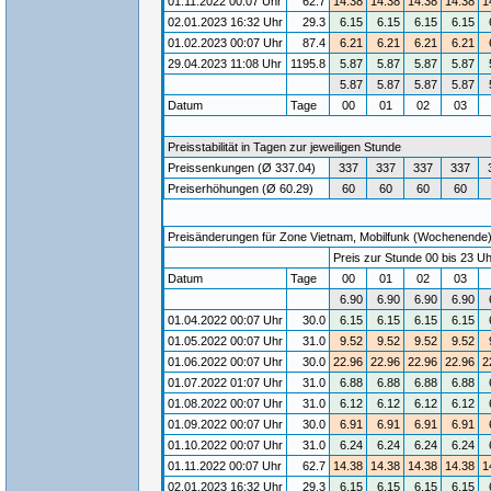
01.11.2022 00:07 Uhr
62.7
14.38
14.38
14.38
14.38
1
02.01.2023 16:32 Uhr
29.3
6.15
6.15
6.15
6.15
01.02.2023 00:07 Uhr
87.4
6.21
6.21
6.21
6.21
29.04.2023 11:08 Uhr
1195.8
5.87
5.87
5.87
5.87
5.87
5.87
5.87
5.87
Datum
Tage
00
01
02
03
Preisstabilität in Tagen zur jeweiligen Stunde
Preissenkungen (Ø 337.04)
337
337
337
337
Preiserhöhungen (Ø 60.29)
60
60
60
60
Preisänderungen für Zone Vietnam, Mobilfunk (Wochenende) /
Preis zur Stunde 00 bis 23 Uh
Datum
Tage
00
01
02
03
6.90
6.90
6.90
6.90
01.04.2022 00:07 Uhr
30.0
6.15
6.15
6.15
6.15
01.05.2022 00:07 Uhr
31.0
9.52
9.52
9.52
9.52
01.06.2022 00:07 Uhr
30.0
22.96
22.96
22.96
22.96
2
01.07.2022 01:07 Uhr
31.0
6.88
6.88
6.88
6.88
01.08.2022 00:07 Uhr
31.0
6.12
6.12
6.12
6.12
01.09.2022 00:07 Uhr
30.0
6.91
6.91
6.91
6.91
01.10.2022 00:07 Uhr
31.0
6.24
6.24
6.24
6.24
01.11.2022 00:07 Uhr
62.7
14.38
14.38
14.38
14.38
1
02.01.2023 16:32 Uhr
29.3
6.15
6.15
6.15
6.15