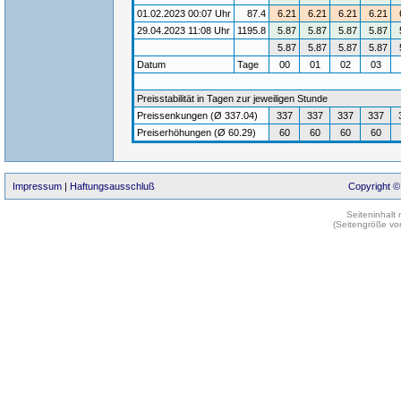
01.02.2023 00:07 Uhr
87.4
6.21
6.21
6.21
6.21
29.04.2023 11:08 Uhr
1195.8
5.87
5.87
5.87
5.87
5.87
5.87
5.87
5.87
Datum
Tage
00
01
02
03
Preisstabilität in Tagen zur jeweiligen Stunde
Preissenkungen (Ø 337.04)
337
337
337
337
Preiserhöhungen (Ø 60.29)
60
60
60
60
Impressum
|
Haftungsausschluß
Copyright ©
Seiteninhalt
(Seitengröße vo