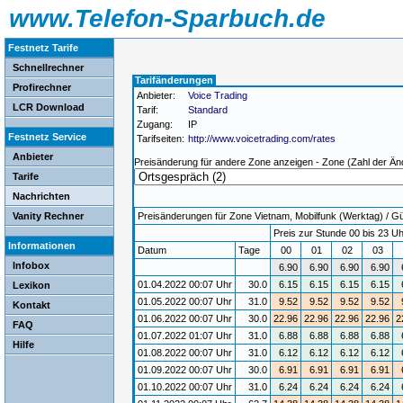
www.Telefon-Sparbuch.de
Festnetz Tarife
Schnellrechner
Tarifänderungen
Profirechner
Anbieter:
Voice Trading
LCR Download
Tarif:
Standard
Zugang:
IP
Festnetz Service
Tarifseiten:
http://www.voicetrading.com/rates
Anbieter
Preisänderung für andere Zone anzeigen - Zone (Zahl der Än
Tarife
Nachrichten
Vanity Rechner
Preisänderungen für Zone Vietnam, Mobilfunk (Werktag) / Gül
Preis zur Stunde 00 bis 23 Uh
Informationen
Datum
Tage
00
01
02
03
Infobox
6.90
6.90
6.90
6.90
01.04.2022 00:07 Uhr
30.0
6.15
6.15
6.15
6.15
Lexikon
01.05.2022 00:07 Uhr
31.0
9.52
9.52
9.52
9.52
Kontakt
01.06.2022 00:07 Uhr
30.0
22.96
22.96
22.96
22.96
2
FAQ
01.07.2022 01:07 Uhr
31.0
6.88
6.88
6.88
6.88
Hilfe
01.08.2022 00:07 Uhr
31.0
6.12
6.12
6.12
6.12
01.09.2022 00:07 Uhr
30.0
6.91
6.91
6.91
6.91
01.10.2022 00:07 Uhr
31.0
6.24
6.24
6.24
6.24