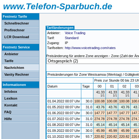
www.Telefon-Sparbuch.de
Festnetz Tarife
Schnellrechner
Tarifänderungen
Profirechner
Anbieter:
Voice Trading
LCR Download
Tarif:
Standard
Zugang:
IP
Festnetz Service
Tarifseiten:
http://www.voicetrading.com/rates
Anbieter
Preisänderung für andere Zone anzeigen - Zone (Zahl der Än
Tarife
Nachrichten
Vanity Rechner
Preisänderungen für Zone Westsamoa (Werktag) / Gültigkeit 
Preis zur Stunde 00 bis 23 Uh
Informationen
Datum
Tage
00
01
02
0
Infobox
41.33
41.33
41.33
41.
1/1
1/1
1/1
Lexikon
01.04.2022 00:07 Uhr
30.0
100.08
100.08
100.08
100.
Kontakt
01.05.2022 00:07 Uhr
31.0
43.76
43.76
43.76
43.
FAQ
01.06.2022 00:07 Uhr
30.0
147.77
147.77
147.77
147.
Hilfe
01.07.2022 01:07 Uhr
31.0
274.78
274.78
274.78
274.
01.08.2022 00:07 Uhr
31.0
45.14
45.14
45.14
45.
01.09.2022 00:07 Uhr
30.0
45.99
45.99
45.99
45.
01.10.2022 00:07 Uhr
93.7
220.82
220.82
220.82
220.