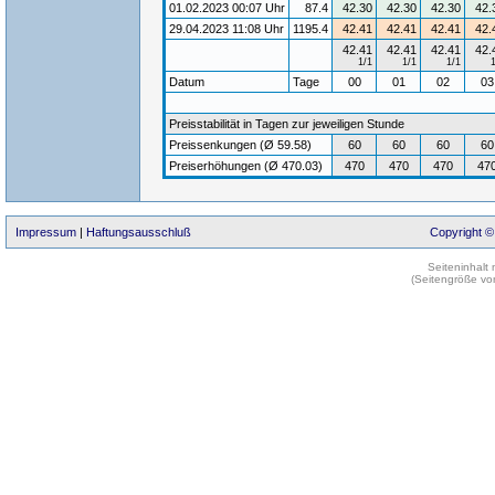
01.02.2023 00:07 Uhr
87.4
42.30
42.30
42.30
42.
29.04.2023 11:08 Uhr
1195.4
42.41
42.41
42.41
42.
42.41
42.41
42.41
42.
1/1
1/1
1/1
Datum
Tage
00
01
02
0
Preisstabilität in Tagen zur jeweiligen Stunde
Preissenkungen (Ø 59.58)
60
60
60
60
Preiserhöhungen (Ø 470.03)
470
470
470
47
Impressum
|
Haftungsausschluß
Copyright ©
Seiteninhalt
(Seitengröße vo