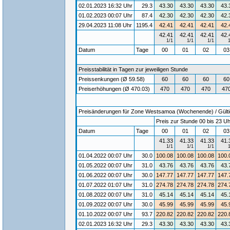
02.01.2023 16:32 Uhr
29.3
43.30
43.30
43.30
43.
01.02.2023 00:07 Uhr
87.4
42.30
42.30
42.30
42.
29.04.2023 11:08 Uhr
1195.4
42.41
42.41
42.41
42.
42.41
42.41
42.41
42.
1/1
1/1
1/1
Datum
Tage
00
01
02
0
Preisstabilität in Tagen zur jeweiligen Stunde
Preissenkungen (Ø 59.58)
60
60
60
60
Preiserhöhungen (Ø 470.03)
470
470
470
47
Preisänderungen für Zone Westsamoa (Wochenende) / Gültigk
Preis zur Stunde 00 bis 23 Uh
Datum
Tage
00
01
02
0
41.33
41.33
41.33
41.
1/1
1/1
1/1
01.04.2022 00:07 Uhr
30.0
100.08
100.08
100.08
100.
01.05.2022 00:07 Uhr
31.0
43.76
43.76
43.76
43.
01.06.2022 00:07 Uhr
30.0
147.77
147.77
147.77
147.
01.07.2022 01:07 Uhr
31.0
274.78
274.78
274.78
274.
01.08.2022 00:07 Uhr
31.0
45.14
45.14
45.14
45.
01.09.2022 00:07 Uhr
30.0
45.99
45.99
45.99
45.
01.10.2022 00:07 Uhr
93.7
220.82
220.82
220.82
220.
02.01.2023 16:32 Uhr
29.3
43.30
43.30
43.30
43.