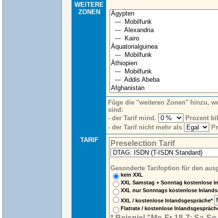
WEITERE
ZONEN
Füge die "weiteren Zonen" hinzu, w
sind:
- der Tarif mind.
Prozent bill
- der Tarif nicht mehr als
Pro
TARIF
Preselection Tarif
Gesonderte Tarifoption für den
ausg
kein XXL
XXL Samstag + Sonntag kostenlose I
XXL nur Sonntags kostenlose Inland
XXL / kostenlose Inlandsgespräche*
Flatrate / kostenlose Inlandsgespräc
* Beispiel "Mo-Fr 18-7; Sa-So