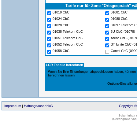
Tarife nur für Zone "Ortsgespräch" w
01019 CbC
01081 CbC
01024 CbC
01088 CbC
01028 CbC
01097 Telecom 
01038 Telekom CbC
3U CbC (01078)
01051 Telecom CbC
Arcor CbC (0107
01052 Telecom CbC
BT Ignite CbC (0
01058 CbC
Centel CbC (090
LCR Tabelle berechnen
Wenn Sie Ihre Einstellungen abgeschlossen haben, können S
berechnen lassen
Options-Einstellung
Impressum
|
Haftungsausschluß
Copyright ©
Seiteninhalt
(Seitengröße von