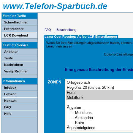
www.Telefon-Sparbuch.de
Festnetz Tarife
Schnellrechner
Profirechner
FAQ
|
Beschreibung
LCR Download
Least Cost Routing: Agfeo LCR Einstellungen
Wenn Sie Ihre Einstellungen abgeschlossen haben, können S
Festnetz Service
berechnen lassen
Anbieter
Options-Einstellung
Tarife
Nachrichten
Eine genaue Beschreibung der Einstel
Vanity Rechner
Informationen
ZONEN
Infobox
Lexikon
Kontakt
FAQ
Hilfe