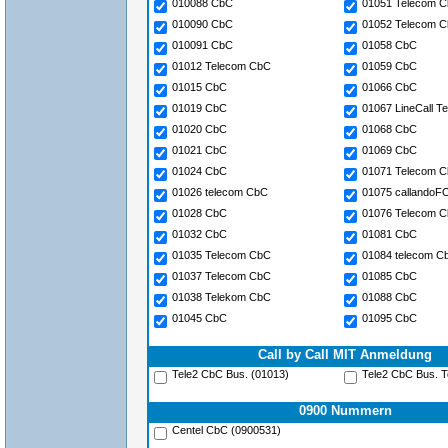
010088 CbC
01051 Telecom 
010090 CbC
01052 Telecom 
010091 CbC
01058 CbC
01012 Telecom CbC
01059 CbC
01015 CbC
01066 CbC
01019 CbC
01067 LineCall 
01020 CbC
01068 CbC
01021 CbC
01069 CbC
01024 CbC
01071 Telecom 
01026 telecom CbC
01075 callando
01028 CbC
01076 Telecom 
01032 CbC
01081 CbC
01035 Telecom CbC
01084 telecom C
01037 Telecom CbC
01085 CbC
01038 Telekom CbC
01088 CbC
01045 CbC
01095 CbC
Call by Call MIT Anmeldung
Tele2 CbC Bus. (01013)
Tele2 CbC Bus. To
0900 Nummern
Centel CbC (0900531)