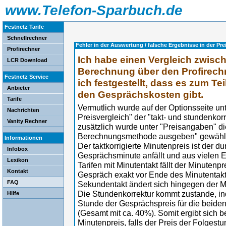
www.Telefon-Sparbuch.de
Festnetz Tarife
Schnellrechner
Fehler in der Auswertung / falsche Ergebnisse in der Pre
Profirechner
Ich habe einen Vergleich zwisc
LCR Download
Berechnung über den Profirechn
Festnetz Service
ich festgestellt, dass es zum Te
Anbieter
den Gesprächskosten gibt.
Tarife
Vermutlich wurde auf der Optionsseite u
Nachrichten
Preisvergleich" der "takt- und stundenkor
Vanity Rechner
zusätzlich wurde unter "Preisangaben" di
Berechnungsmethode ausgeben" gewählt
Informationen
Der taktkorrigierte Minutenpreis ist der du
Infobox
Gesprächsminute anfällt und aus vielen E
Lexikon
Tarifen mit Minutentakt fällt der Minutenp
Kontakt
Gespräch exakt vor Ende des Minutentakte
FAQ
Sekundentakt ändert sich hingegen der Mi
Die Stundenkorrektur kommt zustande, in
Hilfe
Stunde der Gesprächspreis für die beide
(Gesamt mit ca. 40%). Somit ergibt sich b
Minutenpreis, falls der Preis der Folgest