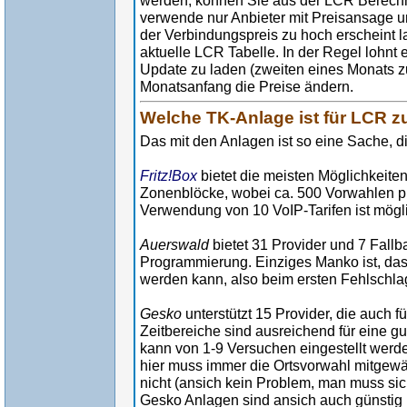
werden, können Sie aus der LCR Berechn
verwende nur Anbieter mit Preisansage un
der Verbindungspreis zu hoch erscheint 
aktuelle LCR Tabelle. In der Regel lohnt
Update zu laden (zweiten eines Monats zu
Monatsanfang die Preise ändern.
Welche TK-Anlage ist für LCR 
Das mit den Anlagen ist so eine Sache, di
Fritz!Box
bietet die meisten Möglichkeiten
Zonenblöcke, wobei ca. 500 Vorwahlen p
Verwendung von 10 VoIP-Tarifen ist mögl
Auerswald
bietet 31 Provider und 7 Fallb
Programmierung. Einziges Manko ist, das d
werden kann, also beim ersten Fehlschlag
Gesko
unterstützt 15 Provider, die auch 
Zeitbereiche sind ausreichend für eine g
kann von 1-9 Versuchen eingestellt werd
hier muss immer die Ortsvorwahl mitgewä
nicht (ansich kein Problem, man muss sic
Gesko Anlagen sind ansich auch günstig 