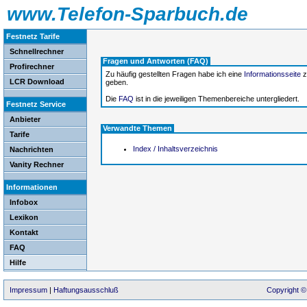
www.Telefon-Sparbuch.de
Festnetz Tarife
Schnellrechner
Fragen und Antworten (FAQ)
Profirechner
Zu häufig gestellten Fragen habe ich eine
Informationsseite
z
LCR Download
geben.
Die
FAQ
ist in die jeweiligen Themenbereiche untergliedert.
Festnetz Service
Anbieter
Verwandte Themen
Tarife
Index / Inhaltsverzeichnis
Nachrichten
Vanity Rechner
Informationen
Infobox
Lexikon
Kontakt
FAQ
Hilfe
Impressum
|
Haftungsausschluß
Copyright ©