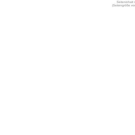
Seiteninhalt
(Seitengröße vo