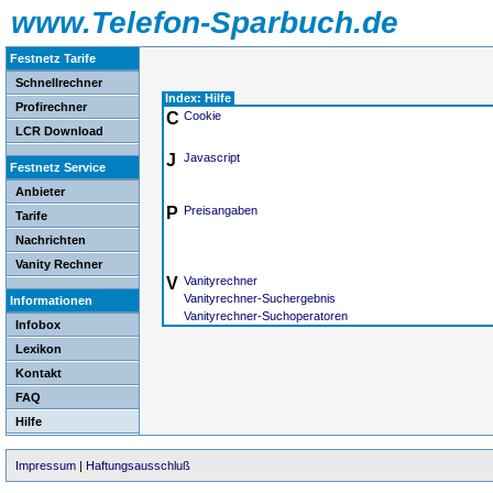
www.Telefon-Sparbuch.de
Festnetz Tarife
Schnellrechner
Index: Hilfe
Profirechner
C
Cookie
LCR Download
J
Javascript
Festnetz Service
Anbieter
P
Preisangaben
Tarife
Nachrichten
Vanity Rechner
V
Vanityrechner
Vanityrechner-Suchergebnis
Informationen
Vanityrechner-Suchoperatoren
Infobox
Lexikon
Kontakt
FAQ
Hilfe
Impressum
|
Haftungsausschluß