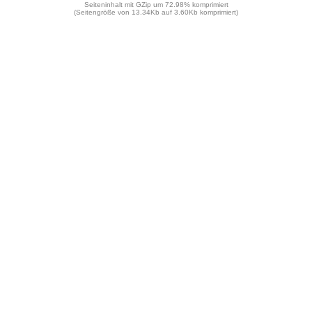
Seiteninhalt mit GZip um 72.98% komprimiert
(Seitengröße von 13.34Kb auf 3.60Kb komprimiert)