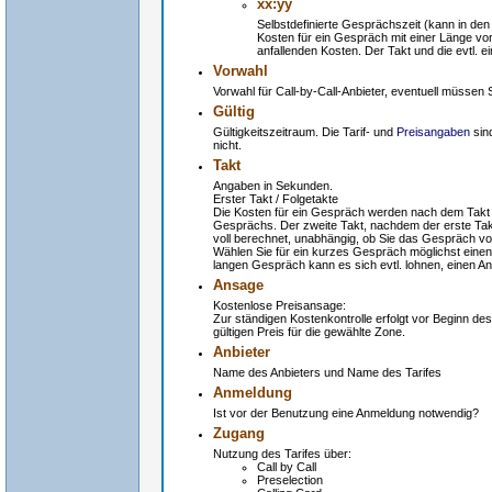
xx:yy
Selbstdefinierte Gesprächszeit (kann in den
Kosten für ein Gespräch mit einer Länge vo
anfallenden Kosten. Der Takt und die evtl. 
Vorwahl
Vorwahl für Call-by-Call-Anbieter, eventuell müssen
Gültig
Gültigkeitszeitraum. Die Tarif- und
Preisangaben
sind
nicht.
Takt
Angaben in Sekunden.
Erster Takt / Folgetakte
Die Kosten für ein Gespräch werden nach dem Takt 
Gesprächs. Der zweite Takt, nachdem der erste Takt
voll berechnet, unabhängig, ob Sie das Gespräch v
Wählen Sie für ein kurzes Gespräch möglichst einen
langen Gespräch kann es sich evtl. lohnen, einen An
Ansage
Kostenlose Preisansage:
Zur ständigen Kostenkontrolle erfolgt vor Beginn d
gültigen Preis für die gewählte Zone.
Anbieter
Name des Anbieters und Name des Tarifes
Anmeldung
Ist vor der Benutzung eine Anmeldung notwendig?
Zugang
Nutzung des Tarifes über:
Call by Call
Preselection