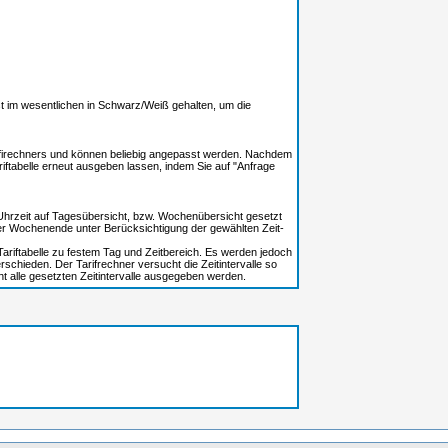
 ist im wesentlichen in Schwarz/Weiß gehalten, um die
ofirechners und können beliebig angepasst werden. Nachdem
riftabelle erneut ausgeben lassen, indem Sie auf "Anfrage
 Uhrzeit auf Tagesübersicht, bzw. Wochenübersicht gesetzt
der Wochenende unter Berücksichtigung der gewählten Zeit-
Tariftabelle zu festem Tag und Zeitbereich. Es werden jedoch
erschieden. Der Tarifrechner versucht die Zeitintervalle so
ht alle gesetzten Zeitintervalle ausgegeben werden.