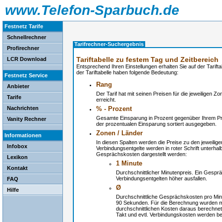
www.Telefon-Sparbuch.de
Festnetz Tarife
Schnellrechner
Tarifrechner-Suchergebnis
Profirechner
Tariftabelle zu festem Tag und Zeitbereich
LCR Download
Entsprechend Ihren Einstellungen erhalten Sie auf der Tariftab
der Tariftabelle haben folgende Bedeutung:
Festnetz Service
Rang
Anbieter
Der Tarif hat mit seinen Preisen für die jeweiligen Z
Tarife
erreicht.
Nachrichten
% - Prozent
Gesamte Einsparung in Prozent gegenüber Ihrem Pre
Vanity Rechner
der prozentualen Einsparung sortiert ausgegeben.
Zonen / Länder
Informationen
In diesen Spalten werden die Preise zu den jeweilig
Infobox
Verbindungsentgelte werden in roter Schrift unterh
Gesprächskosten dargestellt werden:
Lexikon
1 Minute
Kontakt
Durchschnittlicher Minutenpreis. Ein Gesprä
Verbindungsentgelten höher ausfallen.
FAQ
Ø
Hilfe
Durchschnittliche Gesprächskosten pro Min
90 Sekunden. Für die Berechnung wurden m
durchschnittlichen Kosten daraus berechnet
Takt und evtl. Verbindungskosten werden be