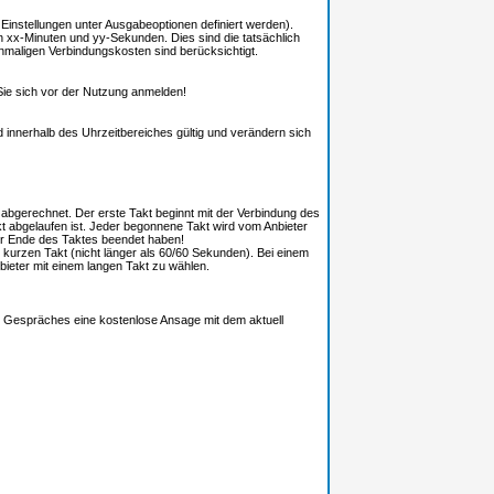
 Einstellungen unter Ausgabeoptionen definiert werden).
n xx-Minuten und yy-Sekunden. Dies sind die tatsächlich
einmaligen Verbindungskosten sind berücksichtigt.
 Sie sich vor der Nutzung anmelden!
 innerhalb des Uhrzeitbereiches gültig und verändern sich
abgerechnet. Der erste Takt beginnt mit der Verbindung des
 abgelaufen ist. Jeder begonnene Takt wird vom Anbieter
or Ende des Taktes beendet haben!
 kurzen Takt (nicht länger als 60/60 Sekunden). Bei einem
bieter mit einem langen Takt zu wählen.
es Gespräches eine kostenlose Ansage mit dem aktuell