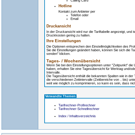
Calling Card
Hotline
Kontakt zum Anbieter per
Telefon oder
Email
Druckansicht
In der Druckansicht wird nur die Tariftabelle angezeigt, und
Druckkosten gering zu halten.
Ihre Einstellungen
Die Optionen entsprechen den Einstellmöglichkeiten des Pr
Sie die Einstellungen geändert haben, können Sie sich die Ta
senden" klicken.
Tages- / Wochenübersicht
Wenn Sie bei den Einstellungsoptionen unter "Zeitpunkt" die
haben, erhalten Sie eine Tagesübersicht für Werktag und/o
Intervalle.
Die Tagesübersicht enthält die bekannten Spalten wie in der 
die verschiedenen Zeitintervalle (Zeitbereiche von .. bis) unt
weit wie möglich zu komprimieren, so kann es sein, dass nic
Verwandte Themen
Tarifrechner-Profirechner
Tarifrechner-Schnellrechner
Index / Inhaltsverzeichnis