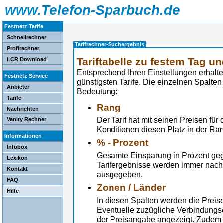
www.Telefon-Sparbuch.de
Festnetz Tarife
Schnellrechner
Tarifrechner-Suchergebnis
Profirechner
Tariftabelle zu festem Tag un
LCR Download
Entsprechend Ihren Einstellungen erhalten 
Festnetz Service
günstigsten Tarife. Die einzelnen Spalten
Anbieter
Bedeutung:
Tarife
Rang
Nachrichten
Der Tarif hat mit seinen Preisen fü
Vanity Rechner
Konditionen diesen Platz in der Rang
Informationen
% - Prozent
Infobox
Gesamte Einsparung in Prozent geg
Lexikon
Tarifergebnisse werden immer nach 
Kontakt
ausgegeben.
FAQ
Zonen / Länder
Hilfe
In diesen Spalten werden die Preis
Eventuelle zuzügliche Verbindungsen
der Preisangabe angezeigt. Zudem