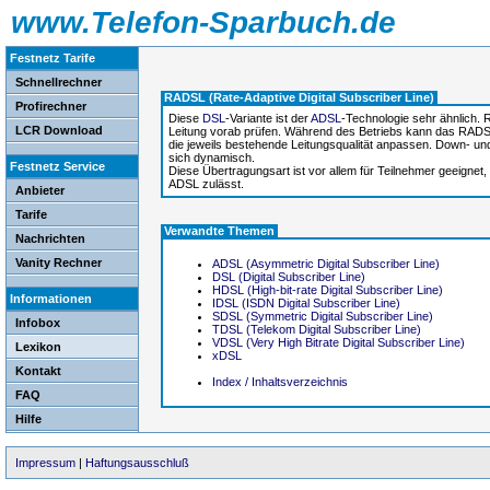
www.Telefon-Sparbuch.de
Festnetz Tarife
Schnellrechner
RADSL (Rate-Adaptive Digital Subscriber Line)
Profirechner
Diese
DSL
-Variante ist der
ADSL
-Technologie sehr ähnlich
LCR Download
Leitung vorab prüfen. Während des Betriebs kann das RAD
die jeweils bestehende Leitungsqualität anpassen. Down- 
sich dynamisch.
Festnetz Service
Diese Übertragungsart ist vor allem für Teilnehmer geeignet, 
ADSL zulässt.
Anbieter
Tarife
Verwandte Themen
Nachrichten
Vanity Rechner
ADSL (Asymmetric Digital Subscriber Line)
DSL (Digital Subscriber Line)
HDSL (High-bit-rate Digital Subscriber Line)
Informationen
IDSL (ISDN Digital Subscriber Line)
SDSL (Symmetric Digital Subscriber Line)
Infobox
TDSL (Telekom Digital Subscriber Line)
VDSL (Very High Bitrate Digital Subscriber Line)
Lexikon
xDSL
Kontakt
Index / Inhaltsverzeichnis
FAQ
Hilfe
Impressum
|
Haftungsausschluß