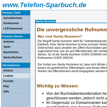
www.Telefon-Sparbuch.de
Festnetz Tarife
Schnellrechner
Vanity Nummer
Profirechner
Die unvergessliche Rufnum
LCR Download
Was sind Vanity-Nummern?
Festnetz Service
Der Begriff Vanity-Nummer steht für "selbsterklärende
Anbieter
Eitelkeit). Eine Vanity-Nummer ist eine normale Tel
Tarife
Unterschied, dass anstelle der Ziffern Buchstaben
zugeordnet sind, wie sie auf Ziffernblöcken der meis
Nachrichten
stehen. So ist die Vanity Nummer 01805-DOMAIN nich
Vanity Rechner
Rufnummer 01805-366246.
Der Vorteil von Vanity-Nummern ist, dass sich Wörter
Informationen
lassen als gewöhnliche Ziffernfolgen und dieses Wo
Infobox
Telefon mit Ziffernblöcken leicht eingegeben werden 
Lexikon
Kontakt
Wichtig zu Wissen:
FAQ
Hilfe
Von der Buchstabenkombination her
geschlossen werden, jedoch nicht 
Im Gegensatz zu Domainnamen kan