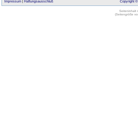
Impressum
|
Haftungsausschluß
Copyright ©
Seiteninhalt
(Seitengröße vo