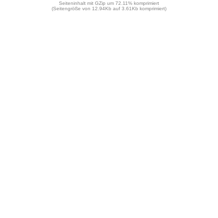
Seiteninhalt mit GZip um 72.11% komprimiert
(Seitengröße von 12.94Kb auf 3.61Kb komprimiert)