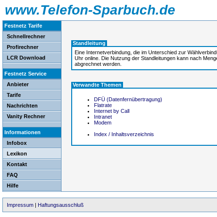
www.Telefon-Sparbuch.de
Festnetz Tarife
Schnellrechner
Standleitung
Profirechner
Eine Internetverbindung, die im Unterschied zur Wählverbind
LCR Download
Uhr online. Die Nutzung der Standleitungen kann nach Meng
abgrechnet werden.
Festnetz Service
Anbieter
Verwandte Themen
Tarife
DFÜ (Datenfernübertragung)
Flatrate
Nachrichten
Internet by Call
Vanity Rechner
Intranet
Modem
Informationen
Index / Inhaltsverzeichnis
Infobox
Lexikon
Kontakt
FAQ
Hilfe
Impressum
|
Haftungsausschluß