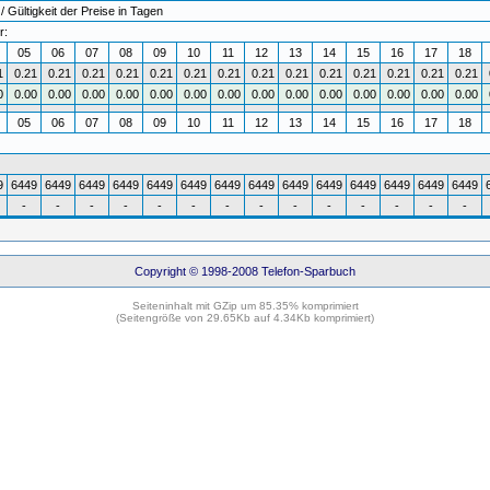
Gültigkeit der Preise in Tagen
r:
4
05
06
07
08
09
10
11
12
13
14
15
16
17
18
1
0.21
0.21
0.21
0.21
0.21
0.21
0.21
0.21
0.21
0.21
0.21
0.21
0.21
0.21
0
0.00
0.00
0.00
0.00
0.00
0.00
0.00
0.00
0.00
0.00
0.00
0.00
0.00
0.00
05
06
07
08
09
10
11
12
13
14
15
16
17
18
9
6449
6449
6449
6449
6449
6449
6449
6449
6449
6449
6449
6449
6449
6449
-
-
-
-
-
-
-
-
-
-
-
-
-
-
Copyright © 1998-2008 Telefon-Sparbuch
Seiteninhalt mit GZip um 85.35% komprimiert
(Seitengröße von 29.65Kb auf 4.34Kb komprimiert)