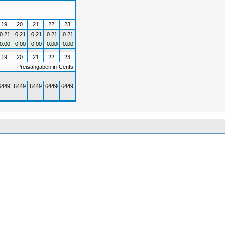
19
20
21
22
23
0.21
0.21
0.21
0.21
0.21
0.00
0.00
0.00
0.00
0.00
19
20
21
22
23
Preisangaben in Cents
6449
6449
6449
6449
6449
-
-
-
-
-