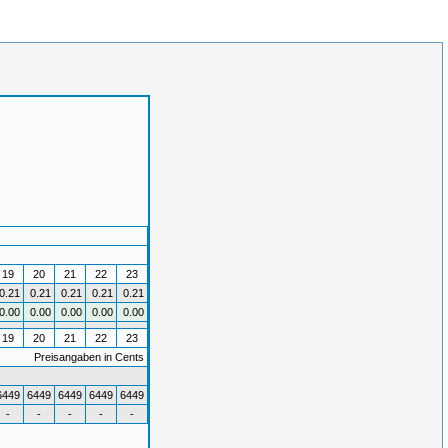
19
20
21
22
23
0.21
0.21
0.21
0.21
0.21
0.00
0.00
0.00
0.00
0.00
19
20
21
22
23
Preisangaben in Cents
6449
6449
6449
6449
6449
-
-
-
-
-