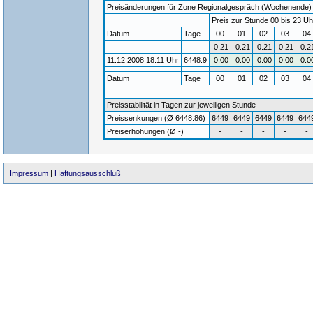
Preisänderungen für Zone Regionalgespräch (Wochenende) / 
Preis zur Stunde 00 bis 23 Uh
Datum
Tage
00
01
02
03
0
0.21
0.21
0.21
0.21
0.2
11.12.2008 18:11 Uhr
6448.9
0.00
0.00
0.00
0.00
0.0
Datum
Tage
00
01
02
03
04
Preisstabilität in Tagen zur jeweiligen Stunde
Preissenkungen (Ø 6448.86)
6449
6449
6449
6449
644
Preiserhöhungen (Ø -)
-
-
-
-
-
Impressum
|
Haftungsausschluß