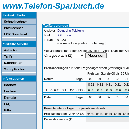
www.Telefon-Sparbuch.de
Festnetz Tarife
Schnellrechner
Tarifänderungen
Profirechner
Anbieter:
Deutsche Telekom
LCR Download
Tarif:
XXL Local
Zugang:
01033
(mit Anmeldung / ohne Tarifansage)
Festnetz Service
Anbieter
Preisänderung für andere Zone anzeigen - Zone (Zahl der Än
Tarife
Nachrichten
Preisänderungen für Zone Regionalgespräch (Werktag) / Gült
Vanity Rechner
Preis zur Stunde 00 bis 23 Uh
Informationen
Datum
Tage
00
01
02
03
0
0.21
0.21
0.21
0.21
0.2
Infobox
11.12.2008 18:11 Uhr
6448.9
0.00
0.00
0.00
0.00
0.0
Lexikon
Datum
Tage
00
01
02
03
04
Kontakt
FAQ
Preisstabilität in Tagen zur jeweiligen Stunde
Hilfe
Preissenkungen (Ø 6448.86)
6449
6449
6449
6449
644
Preiserhöhungen (Ø -)
-
-
-
-
-