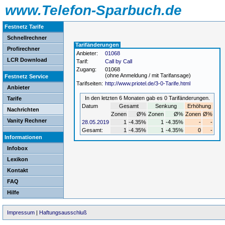
www.Telefon-Sparbuch.de
Festnetz Tarife
Schnellrechner
Tarifänderungen
Profirechner
Anbieter:
01068
LCR Download
Tarif:
Call by Call
Zugang:
01068
(ohne Anmeldung / mit Tarifansage)
Festnetz Service
Tarifseiten:
http://www.priotel.de/3-0-Tarife.html
Anbieter
In den letzten 6 Monaten gab es 0 Tarifänderungen.
Tarife
Datum
Gesamt
Senkung
Erhöhung
Nachrichten
Zonen
Ø%
Zonen
Ø%
Zonen
Ø%
Vanity Rechner
28.05.2019
1
-4.35%
1
-4.35%
-
-
Gesamt:
1
-4.35%
1
-4.35%
0
-
Informationen
Infobox
Lexikon
Kontakt
FAQ
Hilfe
Impressum
|
Haftungsausschluß