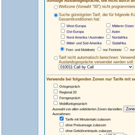
Sonstige Auslandgespräche, die nicht durch di
Weltzone (Vorwahl "00") nicht programmiere
Suche günstigsten Tarif, der für folgende K
Gesamtkonditionen hat:
West-Europa
Mittlerer Osten
Ost-Europa
Asien
Nord-Amerika / Australien
Nordafrika
Mittel- und Süd-Amerika
Südafrika
Fest- und Mobilnetz
nur Festnetz
nur
Tarif nicht automatisch berechnen: Verwende
Auslandsgespräche verwendet werden soll:
Verwende bei folgenden Zonen nur Tarife mit
Ortsgespräch
Regional 20
Ferngespräch
Mobilfunkgespräch
Auswahl von allen selektierten Zonen darstellen:
Ausnahmen:
Tarife mit Minutentakt zulassen
ohne Preisansage zulassen
ohne Gebührenimpuls zulassen