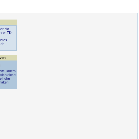
er die
Ihrer TK-
dates
sch,
tzen
g
eite, indem
 sich diese
ie hohe
halten