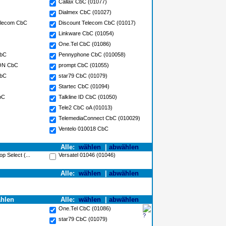
Callax CbC (01077)
Dialmex CbC (01027)
Telecom CbC
Discount Telecom CbC (01017)
Linkware CbC (01054)
One.Tel CbC (01086)
CbC
Pennyphone CbC (010058)
FON CbC
prompt CbC (01055)
CbC
star79 CbC (01079)
Startec CbC (01094)
bC
Talkline ID CbC (01050)
Tele2 CbC oA (01013)
TelemediaConnect CbC (010029)
Ventelo 010018 CbC
Alle:
wählen
|
abwählen
p Select (...
Versatel 01046 (01046)
Alle:
wählen
|
abwählen
ählen
Alle:
wählen
|
abwählen
One.Tel CbC (01086)
star79 CbC (01079)