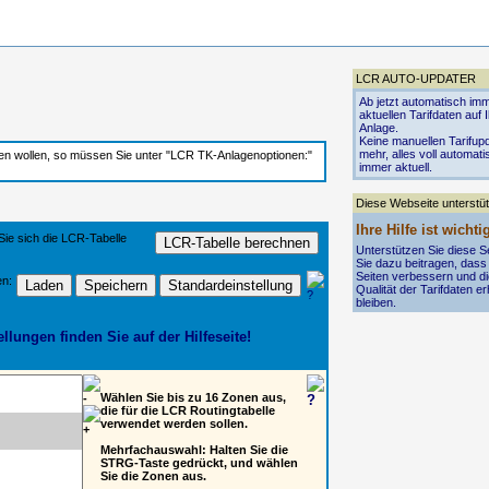
LCR AUTO-UPDATER
Ab jetzt automatisch imm
aktuellen Tarifdaten auf 
Anlage.
Keine manuellen Tarifup
mehr, alles voll automati
den wollen, so müssen Sie unter "LCR TK-Anlagenoptionen:"
immer aktuell.
Diese Webseite unterstü
Ihre Hilfe ist wichti
ie sich die LCR-Tabelle
Unterstützen Sie diese S
Sie dazu beitragen, dass
Seiten verbessern und d
en:
Qualität der Tarifdaten er
bleiben.
lungen finden Sie auf der Hilfeseite!
Wählen Sie bis zu 16 Zonen aus,
die für die LCR Routingtabelle
verwendet werden sollen.
Mehrfachauswahl: Halten Sie die
STRG-Taste gedrückt, und wählen
Sie die Zonen aus.