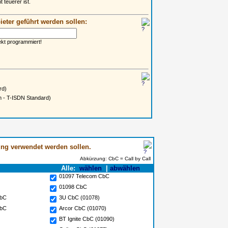
 teuerer ist.
eter geführt werden sollen:
ekt programmiert!
rd)
 - T-ISDN Standard)
nung verwendet werden sollen.
Abkürzung: CbC = Call by Call
Alle:
wählen
|
abwählen
01097 Telecom CbC
01098 CbC
CbC
3U CbC (01078)
CbC
Arcor CbC (01070)
BT Ignite CbC (01090)