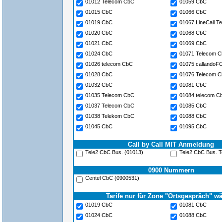
01012 Telecom CbC
01059 CbC
01015 CbC
01066 CbC
01019 CbC
01067 LineCall 
01020 CbC
01068 CbC
01021 CbC
01069 CbC
01024 CbC
01071 Telecom 
01026 telecom CbC
01075 callando
01028 CbC
01076 Telecom 
01032 CbC
01081 CbC
01035 Telecom CbC
01084 telecom C
01037 Telecom CbC
01085 CbC
01038 Telekom CbC
01088 CbC
01045 CbC
01095 CbC
Call by Call MIT Anmeldung
Tele2 CbC Bus. (01013)
Tele2 CbC Bus. To
0900 Nummern
Centel CbC (0900531)
Tarife nur für Zone "Ortsgespräch" w
01019 CbC
01081 CbC
01024 CbC
01088 CbC