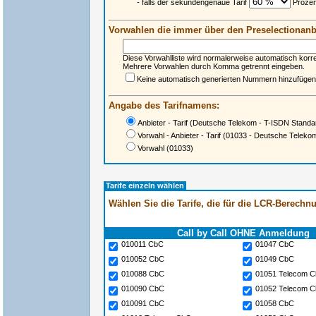
- falls der sekundengenaue Tarif
Prozent
Vorwahlen die immer über den Preselectionanbi
Diese Vorwahlliste wird normalerweise automatisch korr
Mehrere Vorwahlen durch Komma getrennt eingeben.
Keine automatisch generierten Nummern hinzufügen
Angabe des Tarifnamens:
Anbieter - Tarif
(Deutsche Telekom - T-ISDN Standa
Vorwahl - Anbieter - Tarif
(01033 - Deutsche Telekom
Vorwahl
(01033)
Tarife einzeln wählen
Wählen Sie die Tarife, die für die LCR-Berech
Call by Call OHNE Anmeldung
010011 CbC
01047 CbC
010052 CbC
01049 CbC
010088 CbC
01051 Telecom 
010090 CbC
01052 Telecom 
010091 CbC
01058 CbC