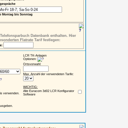
sgespräche
he Montag bis Sonntag
er Telefonsparbuch Datenbank enthalten. Hier
sonderten Flatrate Tarif festlegen:
e:
LCR TK-Anlagen
Optionen:
Ortsvorwahl:
Max. Anzahl der verwendeten Tarife:
WICHTIG:
.
Alte Euracom 3d02 LCR Konfigurator
eis verwenden.
Software
ausgeben.