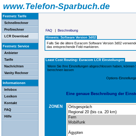
www.Telefon-Sparbuch.de
Festnetz Tarife
Schnellrechner
Profirechner
FAQ
|
Beschreibung
LCR Download
Hinweis: Software Version 3d02
Falls Sie die ältere Euracom Software Version 3d02 verwen
Festnetz Service
das entsprechende Feld markieren.
Anbieter
Tarife
Least Cost Routing: Euracom LCR Einstellungen
Nachrichten
Wenn Sie Ihre Einstellungen abgeschlossen haben, können S
berechnen lassen
Vanity Rechner
Options-Einstellung
Informationen
Infobox
Eine genaue Beschreibung der Einstel
Lexikon
Kontakt
ZONEN
FAQ
Hilfe