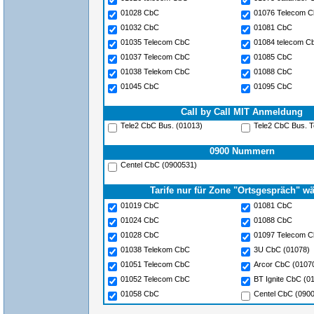
01028 CbC
01076 Telecom 
01032 CbC
01081 CbC
01035 Telecom CbC
01084 telecom C
01037 Telecom CbC
01085 CbC
01038 Telekom CbC
01088 CbC
01045 CbC
01095 CbC
Call by Call MIT Anmeldung
Tele2 CbC Bus. (01013)
Tele2 CbC Bus. To
0900 Nummern
Centel CbC (0900531)
Tarife nur für Zone "Ortsgespräch" w
01019 CbC
01081 CbC
01024 CbC
01088 CbC
01028 CbC
01097 Telecom 
01038 Telekom CbC
3U CbC (01078)
01051 Telecom CbC
Arcor CbC (0107
01052 Telecom CbC
BT Ignite CbC (0
01058 CbC
Centel CbC (090