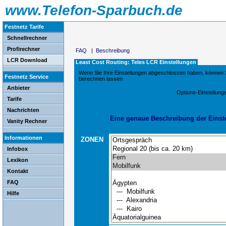
www.Telefon-Sparbuch.de
Festnetz Tarife
Schnellrechner
Profirechner
FAQ
|
Beschreibung
LCR Download
Least Cost Routing: Teles LCR Einstellungen
Wenn Sie Ihre Einstellungen abgeschlossen haben, können S
Festnetz Service
berechnen lassen
Anbieter
Options-Einstellung
Tarife
Nachrichten
Eine genaue Beschreibung der Einstel
Vanity Rechner
Informationen
ZONEN
Infobox
Lexikon
Kontakt
FAQ
Hilfe