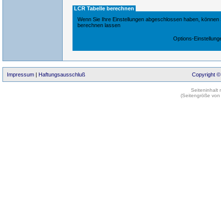
LCR Tabelle berechnen
Wenn Sie Ihre Einstellungen abgeschlossen haben, können S
berechnen lassen
Options-Einstellung
Impressum
|
Haftungsausschluß
Copyright ©
Seiteninhalt
(Seitengröße von