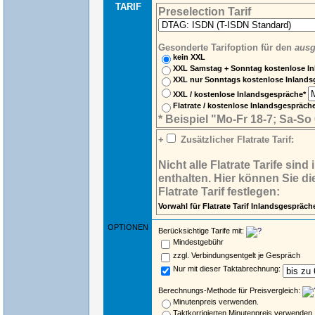
TARIF
Preselection Tarif
Gesonderte Tarifoption für den
ausg
kein XXL
XXL Samstag + Sonntag kostenlose I
XXL nur Sonntags kostenlose Inland
XXL / kostenlose Inlandsgespräche*
Flatrate / kostenlose Inlandsgespräc
* Beispiel "Mo-Fr 18-7; Sa-So
+
Zusätzlicher Flatrate Tarif:
Nicht alle Flatrate Tarife si
enthalten. Hier können Sie d
Flatrate Tarif festlegen:
Vorwahl für Flatrate Tarif Inlandsgespräch
OPTIONEN
Berücksichtige Tarife mit:
Mindestgebühr
zzgl. Verbindungsentgelt je Gespräch
Nur mit dieser Taktabrechnung:
Berechnungs-Methode für Preisvergleich:
Minutenpreis verwenden.
Taktkorrigierten Minutenpreis verwenden.