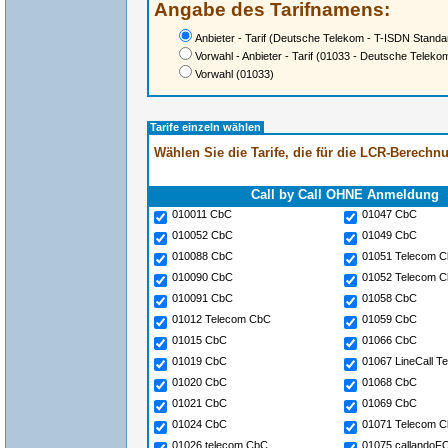
Angabe des Tarifnamens:
Anbieter - Tarif
(Deutsche Telekom - T-ISDN Standa
Vorwahl - Anbieter - Tarif
(01033 - Deutsche Telekom
Vorwahl
(01033)
Tarife einzeln wählen
Wählen Sie die Tarife, die für die LCR-Berech
Call by Call OHNE Anmeldung
010011 CbC
01047 CbC
010052 CbC
01049 CbC
010088 CbC
01051 Telecom 
010090 CbC
01052 Telecom 
010091 CbC
01058 CbC
01012 Telecom CbC
01059 CbC
01015 CbC
01066 CbC
01019 CbC
01067 LineCall 
01020 CbC
01068 CbC
01021 CbC
01069 CbC
01024 CbC
01071 Telecom 
01026 telecom CbC
01075 callando