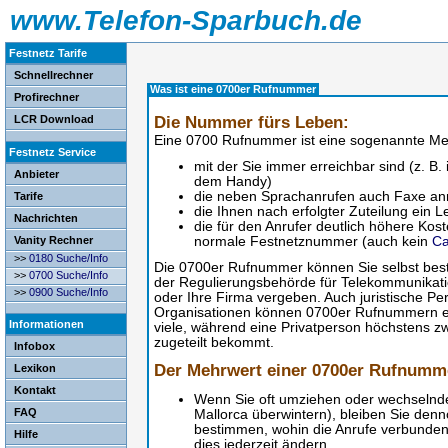
www.Telefon-Sparbuch.de
Festnetz Tarife
Schnellrechner
Was ist eine 0700er Rufnummer
Profirechner
Die Nummer fürs Leben:
LCR Download
Eine 0700 Rufnummer ist eine sogenannte 
Festnetz Service
mit der Sie immer erreichbar sind (z. B
Anbieter
dem Handy)
die neben Sprachanrufen auch Faxe a
Tarife
die Ihnen nach erfolgter Zuteilung ein 
Nachrichten
die für den Anrufer deutlich höhere Kost
Vanity Rechner
normale Festnetznummer (auch kein
Ca
>>
0180 Suche/
Info
Die 0700er Rufnummer können Sie selbst best
>>
0700 Suche/
Info
der Regulierungsbehörde für Telekommunikati
>>
0900 Suche/
Info
oder Ihre Firma vergeben. Auch juristische Pe
Organisationen können 0700er Rufnummern er
Informationen
viele, während eine Privatperson höchstens 
zugeteilt bekommt.
Infobox
Der Mehrwert einer 0700er Rufnumm
Lexikon
Kontakt
Wenn Sie oft umziehen oder wechselnde
FAQ
Mallorca überwintern), bleiben Sie denn
bestimmen, wohin die Anrufe verbunden
Hilfe
dies jederzeit ändern.